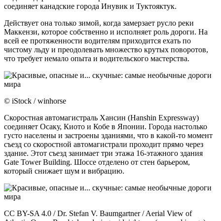
соединяет канадские города Инувик и Туктояктук.
Действует она только зимой, когда замерзает русло реки
Маккензи, которое собственно и исполняет роль дороги. На
всей ее протяженности водителям приходится ехать по
чистому льду и преодолевать множество крутых поворотов,
что требует немало опыта и водительского мастерства.
© iStock / winhorse
Скоростная автомагистраль Хансин (Hanshin Expressway)
соединяет Осаку, Киото и Кобе в Японии. Города настолько
густо населены и застроены зданиями, что в какой-то момент
съезд со скоростной автомагистрали проходит прямо через
здание. Этот съезд занимает три этажа 16-этажного здания
Gate Tower Building. Шоссе отделено от стен барьером,
который снижает шум и вибрацию.
CC BY-SA 4.0 / Dr. Stefan V. Baumgartner / Aerial View of