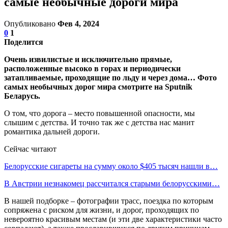
самые необычные дороги мира
Опубликовано
Фев 4, 2024
0
1
Поделится
Очень извилистые и исключительно прямые,
расположенные высоко в горах и периодически
затапливаемые, проходящие по льду и через дома… Фото
самых необычных дорог мира смотрите на Sputnik
Беларусь.
О том, что дорога – место повышенной опасности, мы
слышим с детства. И точно так же с детства нас манит
романтика дальней дороги.
Сейчас читают
Белорусские сигареты на сумму около $405 тысяч нашли в…
В Австрии незнакомец рассчитался старыми белорусскими…
В нашей подборке – фотографии трасс, поездка по которым
сопряжена с риском для жизни, и дорог, проходящих по
невероятно красивым местам (и эти две характеристики часто