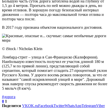
Большую часть суток дорога затоплена водой на глубину от
1,5 до 4 метров. Проехать по ней можно дважды в день, во
время отливов. В хорошую погоду безопасный интервал
движения — полтора часа до максимальной точки отлива и
полтора часа после.
В 2017 году признана объектом национального достояния.
© iStock / Nicholas Klein
Ломбард-стрит – улица в Сан-Франциско (Калифорния).
Наибольшую известность получил ее участок длиной 180 м
(125,7 м по прямой линии), представляющий собой
серпантин, который помогает сгладить 27-процентный уклон
Русского Холма. У дороги восемь резких поворотов, за что ее
называют "самой искривленной улицей в мире". Дорожный
знак наверху спуска рекомендует скорость движения не более
5 миль/ч (8 км/ч).
#дорога
0
1
Поделится
VK
OK.ru
Facebook
Twitter
WhatsApp
Telegram
Viber