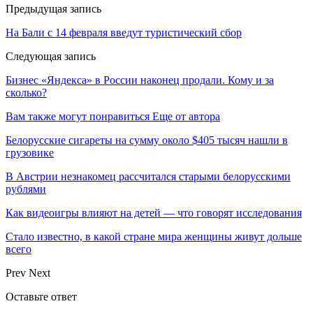
Предыдущая запись
На Бали с 14 февраля введут туристический сбор
Следующая запись
Бизнес «Яндекса» в России наконец продали. Кому и за
сколько?
Вам также могут понравиться
Еще от автора
Белорусские сигареты на сумму около $405 тысяч нашли в
грузовике
В Австрии незнакомец рассчитался старыми белорусскими
рублями
Как видеоигры влияют на детей — что говорят исследования
Стало известно, в какой стране мира женщины живут дольше
всего
Prev
Next
Оставьте ответ