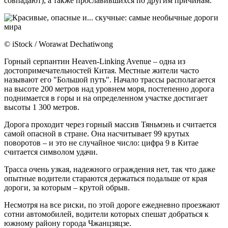
совпадают), а также прославившихся по другим причинам.
© iStock / Worawat Dechatiwong
Горный серпантин Heaven-Linking Avenue – одна из
достопримечательностей Китая. Местные жители часто
называют его "Большой путь". Начало трассы располагается
на высоте 200 метров над уровнем моря, постепенно дорога
поднимается в горы и на определенном участке достигает
высоты 1 300 метров.
Дорога проходит через горный массив Тяньмэнь и считается
самой опасной в стране. Она насчитывает 99 крутых
поворотов – и это не случайное число: цифра 9 в Китае
считается символом удачи.
Трасса очень узкая, надежного ограждения нет, так что даже
опытные водители стараются держаться подальше от края
дороги, за которым – крутой обрыв.
Несмотря на все риски, по этой дороге ежедневно проезжают
сотни автомобилей, водители которых спешат добраться к
южному району города Чжанцзяцзе.