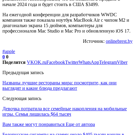
начале 2024 года и будет стоить в США $3499.
На ежегодной конференции для разработчиков WWDC
компания также показала ноутбук MacBook Air с чипом М2 и
диагональю экрана 15 дюймов, компьютеры для
профессионалов Mac Studio и Mac Pro и обновленную iOS 17.
Источник:
onlinebrest.by
#apple
0
0
Поделится
VK
OK.ru
Facebook
Twitter
WhatsApp
Telegram
Viber
Предыдущая запись
Названы лучшие рестораны мира: посмотрите, как они
выглядят и какие блюда предлагают
Следующая запись
Девочка потратила все семейные накопления на мобильные
игры. Семья лишилась $64 тысяч
Вам также могут понравиться
Еще от автора
Белорусские сигареты на сумму около $405 тысяч нашли в