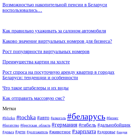
Возможностью накопительной пенсии в Беларуси
воспользовались…
Как правильно ухаживать за салоном автомобиля
Каково значение виртуальных номеров для бизнеса?
Рост популярности виртуальных номеров
Преимущества картин на холсте
Рост спроса на посуточную аренду квартир в городах
Беларуси: тенденции и особенности
Что такое штабелеры и их виды
Как отправить массовую смс?
Метки
#беларусь
#tochka
#авто
#blizko
#бизнес
#алкоголь
#германия
#гибель
#дальнобойщик
#богатство
#брестская_область
#зарплата
#животное
#дети
#здоровье
#деньга
#долгожитель
#индия