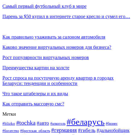
Самый первый футбольный клуб в мире
Парень за $50 купил в интернете старое кресло и сумел его…
Как правильно ухаживать за салоном автомобиля
Каково значение виртуальных номеров для бизнеса?
Рост популярности виртуальных номеров
Преимущества картин на холсте
Рост спроса на посуточную аренду квартир в городах
Беларуси: тенденции и особенности
Что такое штабелеры и их виды
Как отправить массовую смс?
Метки
#беларусь
#tochka
#авто
#blizko
#бизнес
#алкоголь
#германия
#гибель
#дальнобойщик
#богатство
#брестская_область