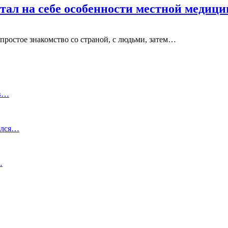
ытал на себе особенности местной медиц
 простое знакомство со страной, с людьми, затем…
 в…
ался…
…