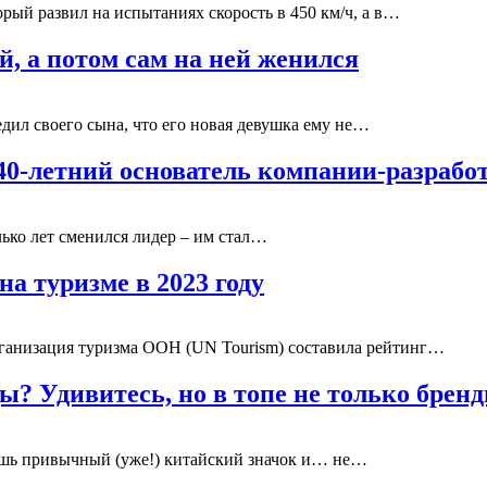
рый развил на испытаниях скорость в 450 км/ч, а в…
й, а потом сам на ней женился
дил своего сына, что его новая девушка ему не…
40-летний основатель компании-разраб
лько лет сменился лидер – им стал…
а туризме в 2023 году
ганизация туризма ООН (UN Tourism) составила рейтинг…
? Удивитесь, но в топе не только брен
дишь привычный (уже!) китайский значок и… не…