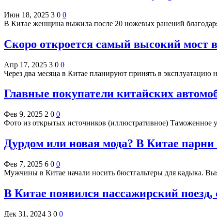
Июн 18, 2025
3
0
0
В Китае женщина выжила после 20 ножевых ранений благода
Скоро откроется самый высокий мост в 
Апр 17, 2025
3
0
0
Через два месяца в Китае планируют принять в эксплуатацию
Главные покупатели китайских автомоб
Фев 9, 2025
2
0
0
Фото из открытых источников (иллюстративное) Таможенное 
Дурдом или новая мода? В Китае парни
Фев 7, 2025
6
0
0
Мужчины в Китае начали носить бюстгальтеры для кадыка. Вы
В Китае появился пассажирский поезд,
Дек 31, 2024
3
0
0