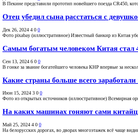
В Пекине представили прототип новейшего поезда CR450, кото
Отец убедил сына расстаться с девушко
Дек 26, 2024
4
0
0
Фото pixabay (иллюстративное) Известный банкир из Китая убе
Самым богатым человеком Китая стал 
Сен 13, 2024
6
0
0
В гонке за звание богатейшего человека КНР впервые за неско
Какие страны больше всего заработали н
Июн 15, 2024
3
0
0
Фото из открытых источников (иллюстративное) Всемирная ор
На каких машинах гоняют сами китайцы
Май 25, 2024
4
0
0
На белорусских дорогах, во дворах многоэтажек всё чаще ви