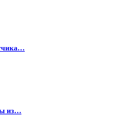
отчика…
ды из…