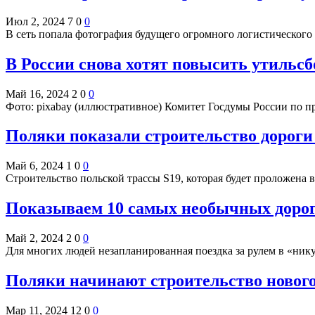
Июл 2, 2024
7
0
0
В сеть попала фотография будущего огромного логистического
В России снова хотят повысить утильсб
Май 16, 2024
2
0
0
Фото: pixabay (иллюстративное) Комитет Госдумы России по
Поляки показали строительство дороги 
Май 6, 2024
1
0
0
Строительство польской трассы S19, которая будет проложена 
Показываем 10 самых необычных доро
Май 2, 2024
2
0
0
Для многих людей незапланированная поездка за рулем в «ни
Поляки начинают строительство нового
Мар 11, 2024
12
0
0