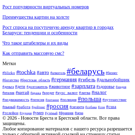
Рост популярности виртуальных номеров
Преимущества картин на холсте
Рост спроса на посуточную аренду квартир в городах
Беларуси: тенденции и особенности
Что такое штабелеры и их виды
Как отправить массовую смс?
Метки
#беларусь
#tochka
#авто
#blizko
#бизнес
#алкоголь
#германия
#гибель
#дальнобойщик
#богатство
#брестская_область
#зарплата
#животное
#дети
#здоровье
#деньга
#долгожитель
#индия
#налог
#китай
#курс_валют
#литва
#италия
#кража
#кредит
#польша
#недвижимость
#пенсия
#полиция
#путешествие
#питание
#россия
#сша
#работа
#пьяный
#сигарета
#сон
#рейтинг
#собака
#умер
#телефон
#франция
#цена
#турция
#учёный
© 2026 - Новости Бреста и Брестской области. Все права
защищены.
Любое копирование материалов с нашего ресурса разрешается
только с обратной активной ссылкой на страницу статьи.