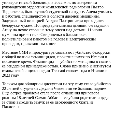
университетской больницы в 2022-м и, по заверениям
руководителя отделения комплексной радиологии Пьетро
Торричелли, была лучшей студенткой на курсе. Алена училась
и работала специалистом в области ядерной медицины.
Задержанный полицией Андреа Палтриниери приходился
белоруске мужем. По предварительным данным, он задушил
Анну на почве ссоры на тему опеки над детьми. 11 июня
мужчина привез тело Свириденко в багажнике с
полиэтиленовым пакетом на голове и электрическим
проводом, привязанным к шее.
Местные СМИ и прокуратура связывают убийство белоруски
с общей волной феминицидов, прокатившихся по Италии в
последнее время. Феминицид — убийство женщины в связи с
ее гендерной принадлежностью. Слово признано Институтом
итальянской энциклопедии Treccani словом года в Италии в
2023 году.
Толчком для обширной дискуссии на эту тему стало убийство
22-летней студентки Джулии Чеккеттин ее бывшим парнем.
Еще острее проблема стала после оглашения приговора
родным 18-летней Саман Аббас — ее убили родители и дядя
за отказ выходить замуж за ее двоюродного брата из
Пакистана.