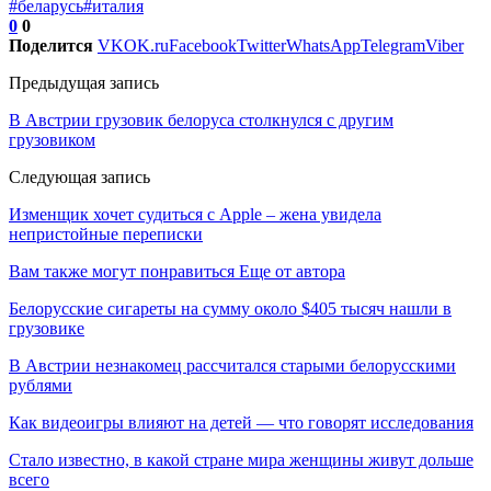
#беларусь
#италия
0
0
Поделится
VK
OK.ru
Facebook
Twitter
WhatsApp
Telegram
Viber
Предыдущая запись
В Австрии грузовик белоруса столкнулся с другим
грузовиком
Следующая запись
Изменщик хочет судиться с Apple – жена увидела
непристойные переписки
Вам также могут понравиться
Еще от автора
Белорусские сигареты на сумму около $405 тысяч нашли в
грузовике
В Австрии незнакомец рассчитался старыми белорусскими
рублями
Как видеоигры влияют на детей — что говорят исследования
Стало известно, в какой стране мира женщины живут дольше
всего