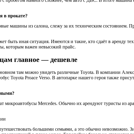
р с пробегом намного сложнее, чем авто с ДВС. В итоге машина 
я в прокате?
вые машины из салона, слежу за их техническим состоянием. Про
ет быть иная ситуация. Имеются и такие, кто сдаёт в аренду те
ты, которым важен невысокий прайс.
йцам главное
—
дешевле
новном там можно увидеть различные Toyota. В компании Алекса 
бус Toyota Proace Verso. В автопарке нашего героя также присутс
нными?
ват микроавтобусы Mercedes. Обычно их арендуют туристы из ара
путешествовать большими семьями, а это обычно невозможно. З