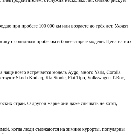
с электродвигателем, отслужив несколько лет, сильно рискует
даю при пробеге 100 000 км или возрасте до трёх лет. Уходят
хнику с солидным пробегом и более старые модели. Цена на них
чаще всего встречается модель Aygo, много Yaris, Corolla
твуют Skoda Kodiaq, Kia Stonic, Fiat Tipo, Volkswagen T-Roc,
бских стран. О другой марке они даже слышать не хотят,
имой, когда люди съезжаются на зимние курорты, популярны