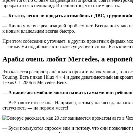
Кроме того, по словам владельца автопроката, сбыть электрока
превратиться в неликвид. И непонятно, что с ним делать.
—
Кстати, легко ли продать автомобиль с ДВС, трудившийс
— Лично у меня с реализацией проблем нет. Всегда покупаю но
к новым владельцам всегда быстро.
При этом собеседник уточняет: в других прокатных фирмах мож
— ниже. На подобные авто тоже существует спрос. Есть клиен
Арабы очень любят Mercedes, а европе
Что касается распространённых в прокате марок машин, то в ос
Touring. Есть пикап Hilux 4 × 4 и даже девятиместный микроавто
Lexus CT 200h и Mercedes-Benz.
— А какие автомобили можно назвать самыми востребова
— Всё зависит от сезона. Например, летом у нас всегда нарасх
статусность — на первом месте!
— Бусы пользуются спросом ещё и потому, что они позволяют 