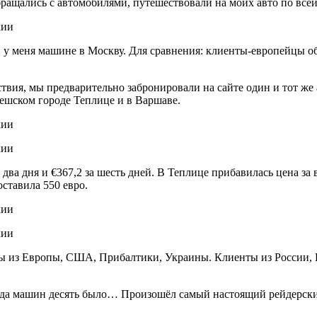
ащались с автомобилями, путешествовали на моих авто по всей
й у меня машине в Москву. Для сравнения: клиенты-европейцы о
ствия, мы предварительно забронировали на сайте один и тот же
чешском городе Теплице и в Варшаве.
ва дня и €367,2 за шесть дней. В Теплице прибавилась цена за во
ставила 550 евро.
ы из Европы, США, Прибалтики, Украины. Клиенты из России, Бел
да машин десять было… Произошёл самый настоящий рейдерский