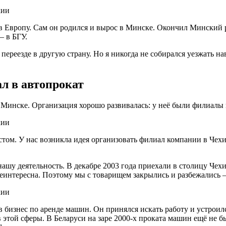
ь в Европу. Сам он родился и вырос в Минске. Окончил Минский 
— в БГУ.
переезде в другую страну. Но я никогда не собирался уезжать на
ал в автопрокат
 Минске. Организация хорошо развивалась: у неё были филиалы 
том. У нас возникла идея организовать филиал компании в Чех
ашу деятельность. В декабре 2003 года приехали в столицу Чех
еинтересна. Поэтому мы с товарищем закрылись и разбежались 
 в бизнес по аренде машин. Он принялся искать работу и устро
этой сферы. В Беларуси на заре 2000-х проката машин ещё не был