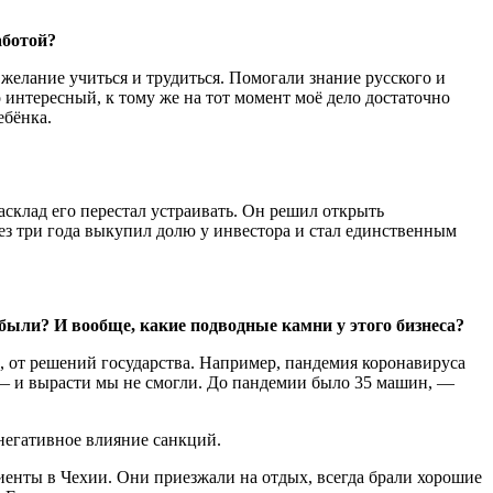
аботой?
 желание учиться и трудиться. Помогали знание русского и
о интересный, к тому же на тот момент моё дело достаточно
ебёнка.
асклад его перестал устраивать. Он решил открыть
ез три года выкупил долю у инвестора и стал единственным
были? И вообще, какие подводные камни у этого бизнеса?
, от решений государства. Например, пандемия коронавируса
й — и вырасти мы не смогли. До пандемии было 35 машин, —
 негативное влияние санкций.
иенты в Чехии. Они приезжали на отдых, всегда брали хорошие