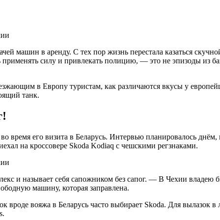
ачей машин в аренду. С тех пор жизнь перестала казаться скучн
применять силу и привлекать полицию, — это не эпизоды из бан
езжающим в Европу туристам, как различаются вкусы у европейц
оящий танк.
г!
 во время его визита в Беларусь. Интервью планировалось днём,
иехал на кроссовере Skoda Kodiaq с чешскими регзнаками.
кс и называет себя сапожником без сапог. — В Чехии владею биз
вободную машину, которая заправлена.
док вроде вояжа в Беларусь часто выбирает Skoda. Для вылазок в
s.