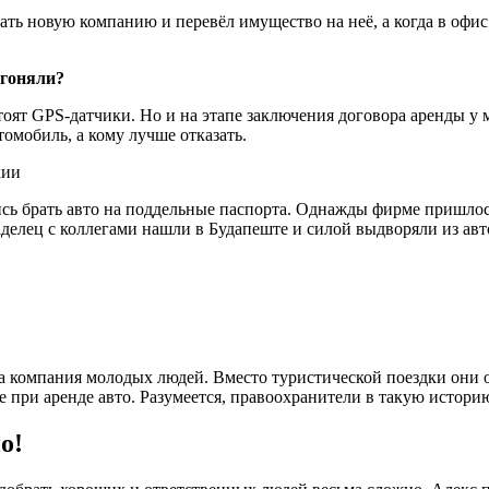
ать новую компанию и перевёл имущество на неё, а когда в офис
угоняли?
ят GPS-датчики. Но и на этапе заключения договора аренды у ме
томобиль, а кому лучше отказать.
сь брать авто на поддельные паспорта. Однажды фирме пришлось
делец с коллегами нашли в Будапеште и силой выдворяли из авто
а компания молодых людей. Вместо туристической поездки они 
е при аренде авто. Разумеется, правоохранители в такую истори
о!