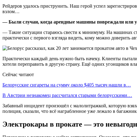
Рейдеров удалось приструнить. Наш герой успел зарегистриров
взлом…
— Были случаи, когда арендные машины повреждали или 
— Такие ситуации стараюсь свести к минимуму. На машинах сто
практически с первого взгляда видеть, кому можно доверить ав
Практически каждый день нужно быть начеку. Клиенты пытали
хотели переправить в другую страну. Ещё одних угонщиков вла
Сейчас читают
Белорусские сигареты на сумму около $405 тысяч нашли в…
В Австрии незнакомец рассчитался старыми белорусскими…
Забавный инцидент произошёл с малолитражкой, которую взял
полиция, сказали, что всё награбленное уже лежало в багажник
Электрокары в прокате — это невыгодн