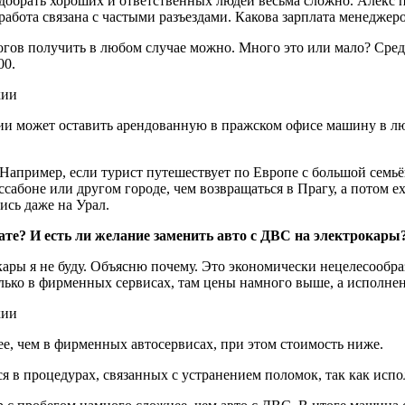
добрать хороших и ответственных людей весьма сложно. Алекс пр
бота связана с частыми разъездами. Какова зарплата менеджеро
логов получить в любом случае можно. Много это или мало? Сред
00.
нии может оставить арендованную в пражском офисе машину в л
 Например, если турист путешествует по Европе с большой семьё
сабоне или другом городе, чем возвращаться в Прагу, а потом ех
ись даже на Урал.
те? И есть ли желание заменить авто с ДВС на электрокары
ры я не буду. Объясню почему. Это экономически нецелесообраз
ько в фирменных сервисах, там цены намного выше, а исполнен
е, чем в фирменных автосервисах, при этом стоимость ниже.
я в процедурах, связанных с устранением поломок, так как испо