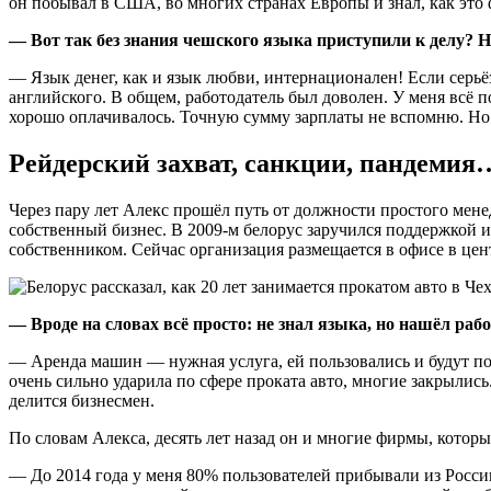
он побывал в США, во многих странах Европы и знал, как это
— Вот так без знания чешского языка приступили к делу? 
— Язык денег, как и язык любви, интернационален! Если серьё
английского. В общем, работодатель был доволен. У меня всё п
хорошо оплачивалось. Точную сумму зарплаты не вспомню. Но её
Рейдерский захват, санкции, пандемия
Через пару лет Алекс прошёл путь от должности простого мене
собственный бизнес. В 2009-м белорус заручился поддержкой 
собственником. Сейчас организация размещается в офисе в цен
— Вроде на словах всё просто: не знал языка, но нашёл р
— Аренда машин — нужная услуга, ей пользовались и будут пол
очень сильно ударила по сфере проката авто, многие закрылис
делится бизнесмен.
По словам Алекса, десять лет назад он и многие фирмы, которы
— До 2014 года у меня 80% пользователей прибывали из Росси