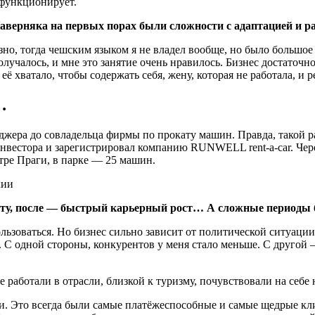
 функционирует.
Наверняка на первых порах были сложности с адаптацией и р
зно, тогда чешским языком я не владел вообще, но было большое
олучалось, и мне это занятие очень нравилось. Бизнес достаточн
 хватало, чтобы содержать себя, жену, которая не работала, и р
…
джера до совладельца фирмы по прокату машин. Правда, такой р
инвестора и зарегистрировал компанию RUNWELL rent-a-car. Чер
тре Праги, в парке — 25 машин.
аботу, после — быстрый карьерный рост… А сложные периоды 
ьзоваться. Но бизнес сильно зависит от политической ситуации
ь. С одной стороны, конкурентов у меня стало меньше. С друго
е работали в отрасли, близкой к туризму, почувствовали на себе
и. Это всегда были самые платёжеспособные и самые щедрые кл