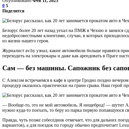
Опубликовано
Фев 11, 2025
0
5
Поделится
Белорус более 20 лет назад уехал на ПМЖ в Чехию и занялся сд
недобросовестными клиентами, случаи, в которых приходилось 
из жизни нашего героя.
Журналист av.by узнал, какие автомобили больше нравятся при
переходить на электрокары и даже как арендовать в Праге наст
Сам — без машины. Сапожник без сапо
С Алексом встречаемся в кафе в центре Гродно поздно вечером
процедур оказалось практически на грани срыва. Наш герой пр
— Вообще-то, это не мой автомобиль. Я нищеброд! — шутит Але
нужно куда-то поехать, то беру из парка первую попавшуюся с
Правда, чуть позже собеседник отмечает, что для дальних поез
вариантов), а для поездок по городу обычно предпочитает Lexu