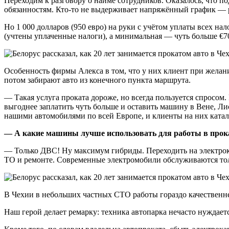
Переходим к разговору о найме сотрудников. Оказалось, что по
обязанностям. Кто-то не выдерживает напряжённый график — ра
Но 1 000 долларов (950 евро) на руки с учётом уплаты всех на
(учтены уплаченные налоги), а минимальная — чуть больше €7
Особенность фирмы Алекса в том, что у них клиент при жела
потом забирают авто из конечного пункта маршрута.
— Такая услуга проката дороже, но всегда пользуется спросом.
выгоднее заплатить чуть больше и оставить машину в Вене, Лис
нашими автомобилями по всей Европе, и клиенты на них катал
— А какие машины лучше использовать для работы в прока
— Только ДВС! Ну максимум гибриды. Переходить на электрока
ТО и ремонте. Современные электромобили обслуживаются тол
В Чехии в небольших частных СТО работы гораздо качественне
Наш герой делает ремарку: техника автопарка нечасто нуждаетс