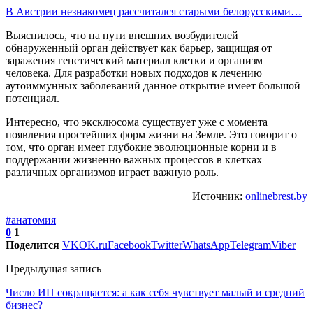
В Австрии незнакомец рассчитался старыми белорусскими…
Выяснилось, что на пути внешних возбудителей
обнаруженный орган действует как барьер, защищая от
заражения генетический материал клетки и организм
человека. Для разработки новых подходов к лечению
аутоиммунных заболеваний данное открытие имеет большой
потенциал.
Интересно, что эксклюсома существует уже с момента
появления простейших форм жизни на Земле. Это говорит о
том, что орган имеет глубокие эволюционные корни и в
поддержании жизненно важных процессов в клетках
различных организмов играет важную роль.
Источник:
onlinebrest.by
#анатомия
0
1
Поделится
VK
OK.ru
Facebook
Twitter
WhatsApp
Telegram
Viber
Предыдущая запись
Число ИП сокращается: а как себя чувствует малый и средний
бизнес?