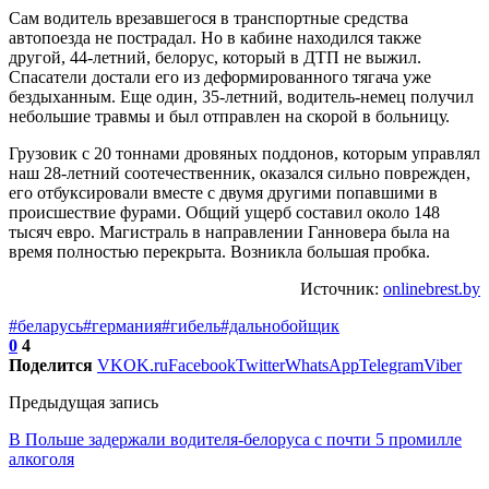
Сам водитель врезавшегося в транспортные средства
автопоезда не пострадал. Но в кабине находился также
другой, 44-летний, белорус, который в ДТП не выжил.
Спасатели достали его из деформированного тягача уже
бездыханным. Еще один, 35-летний, водитель-немец получил
небольшие травмы и был отправлен на скорой в больницу.
Грузовик с 20 тоннами дровяных поддонов, которым управлял
наш 28-летний соотечественник, оказался сильно поврежден,
его отбуксировали вместе с двумя другими попавшими в
происшествие фурами. Общий ущерб составил около 148
тысяч евро. Магистраль в направлении Ганновера была на
время полностью перекрыта. Возникла большая пробка.
Источник:
onlinebrest.by
#беларусь
#германия
#гибель
#дальнобойщик
0
4
Поделится
VK
OK.ru
Facebook
Twitter
WhatsApp
Telegram
Viber
Предыдущая запись
В Польше задержали водителя-белоруса с почти 5 промилле
алкоголя