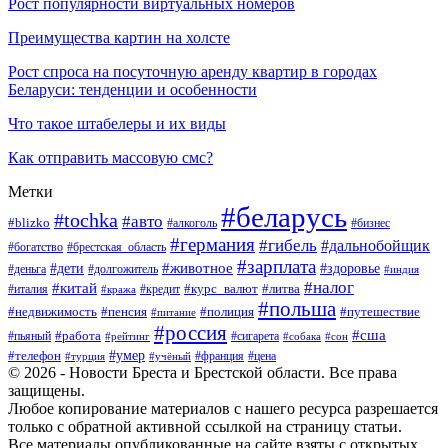
Рост популярности виртуальных номеров
Преимущества картин на холсте
Рост спроса на посуточную аренду квартир в городах
Беларуси: тенденции и особенности
Что такое штабелеры и их виды
Как отправить массовую смс?
Метки
#беларусь
#tochka
#авто
#blizko
#бизнес
#алкоголь
#германия
#гибель
#дальнобойщик
#богатство
#брестская_область
#зарплата
#животное
#дети
#здоровье
#деньга
#долгожитель
#индия
#налог
#китай
#курс_валют
#литва
#италия
#кража
#кредит
#польша
#недвижимость
#пенсия
#полиция
#путешествие
#питание
#россия
#сша
#работа
#пьяный
#сигарета
#сон
#рейтинг
#собака
#умер
#телефон
#франция
#цена
#турция
#учёный
© 2026 - Новости Бреста и Брестской области. Все права
защищены.
Любое копирование материалов с нашего ресурса разрешается
только с обратной активной ссылкой на страницу статьи.
Все материалы опубликованные на сайте взяты с открытых