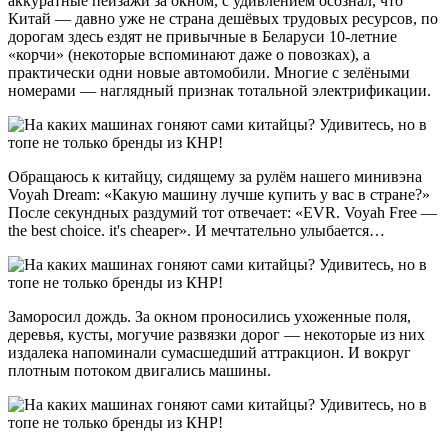
аккуратные пейзажи за окном, с удивлением осознал, что
Китай — давно уже не страна дешёвых трудовых ресурсов, по
дорогам здесь ездят не привычные в Беларуси 10-летние
«корчи» (некоторые вспоминают даже о повозках), а
практически одни новые автомобили. Многие с зелёными
номерами — наглядный признак тотальной электрификации.
Обращаюсь к китайцу, сидящему за рулём нашего минивэна
Voyah Dream: «Какую машину лучше купить у вас в стране?»
После секундных раздумий тот отвечает: «EVR. Voyah Free —
the best choice. it's cheaper». И мечтательно улыбается…
Заморосил дождь. За окном проносились ухоженные поля,
деревья, кусты, могучие развязки дорог — некоторые из них
издалека напоминали сумасшедший аттракцион. И вокруг
плотным потоком двигались машины.