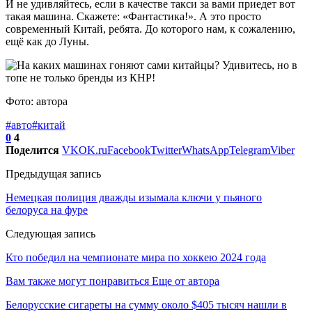
И не удивляйтесь, если в качестве такси за вами приедет вот
такая машина. Скажете: «Фантастика!». А это просто
современный Китай, ребята. До которого нам, к сожалению,
ещё как до Луны.
Фото: автора
#авто
#китай
0
4
Поделится
VK
OK.ru
Facebook
Twitter
WhatsApp
Telegram
Viber
Предыдущая запись
Немецкая полиция дважды изымала ключи у пьяного
белоруса на фуре
Следующая запись
Кто победил на чемпионате мира по хоккею 2024 года
Вам также могут понравиться
Еще от автора
Белорусские сигареты на сумму около $405 тысяч нашли в