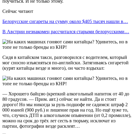
поучиться. И не только этому.
Сейчас читают
Белорусские сигареты на сумму около $405 тысяч нашли в…
В Австрии незнакомец рассчитался старыми белорусскими…
Сидя в китайском такси, разговорился с водителем, который
мог сносно изъясняться по-английски. Затягиваясь сигаретой
(курят китайцы везде и много), он часто вздыхал:
— Хорошего байцзю (крепкий алкогольный напиток от 40 до
80 градусов. — Прим. авт.) сейчас не найти. Да и стоит
дорого! Но мы никогда за руль подшофе не садимся: штраф 2
000 юаней (900 руб.) и лишение прав на год. Но ещё хуже то,
что, случись ДТП в алкогольном опьянении (от 0,2 промилле),
можно на срок до трёх лет сесть в тюрьму, исключат из
партии, фотографии везде расклеят…