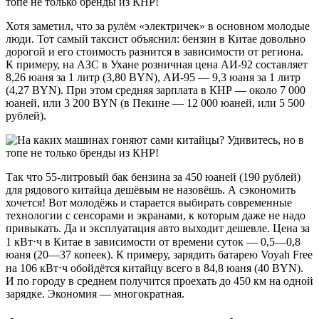
Хотя заметил, что за рулём «электричек» в основном молодые
люди. Тот самый таксист объяснил: бензин в Китае довольно
дорогой и его стоимость разнится в зависимости от региона.
К примеру, на АЗС в Ухане розничная цена АИ-92 составляет
8,26 юаня за 1 литр (3,80 BYN), АИ-95 — 9,3 юаня за 1 литр
(4,27 BYN). При этом средняя зарплата в КНР — около 7 000
юаней, или 3 200 BYN (в Пекине — 12 000 юаней, или 5 500
рублей).
Так что 55-литровый бак бензина за 450 юаней (190 рублей)
для рядового китайца дешёвым не назовёшь. А сэкономить
хочется! Вот молодёжь и старается выбирать современные
технологии с сенсорами и экранами, к которым даже не надо
привыкать. Да и эксплуатация авто выходит дешевле. Цена за
1 кВт⋅ч в Китае в зависимости от времени суток — 0,5—0,8
юаня (20—37 копеек). К примеру, зарядить батарею Voyah Free
на 106 кВт⋅ч обойдётся китайцу всего в 84,8 юаня (40 BYN).
И по городу в среднем получится проехать до 450 км на одной
зарядке. Экономия — многократная.