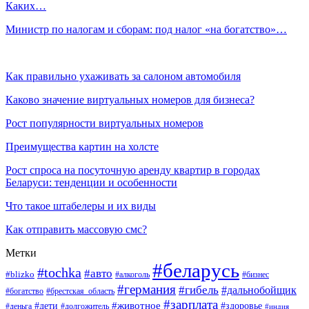
Каких…
Министр по налогам и сборам: под налог «на богатство»…
Как правильно ухаживать за салоном автомобиля
Каково значение виртуальных номеров для бизнеса?
Рост популярности виртуальных номеров
Преимущества картин на холсте
Рост спроса на посуточную аренду квартир в городах
Беларуси: тенденции и особенности
Что такое штабелеры и их виды
Как отправить массовую смс?
Метки
#беларусь
#tochka
#авто
#blizko
#бизнес
#алкоголь
#германия
#гибель
#дальнобойщик
#богатство
#брестская_область
#зарплата
#животное
#дети
#здоровье
#деньга
#долгожитель
#индия