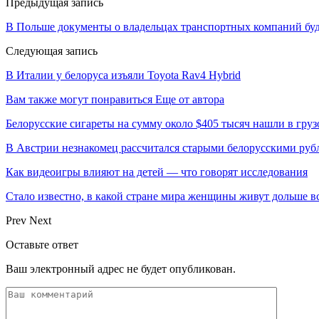
Предыдущая запись
В Польше документы о владельцах транспортных компаний буду
Следующая запись
В Италии у белоруса изъяли Toyota Rav4 Hybrid
Вам также могут понравиться
Еще от автора
Белорусские сигареты на сумму около $405 тысяч нашли в груз
В Австрии незнакомец рассчитался старыми белорусскими руб
Как видеоигры влияют на детей — что говорят исследования
Стало известно, в какой стране мира женщины живут дольше в
Prev
Next
Оставьте ответ
Ваш электронный адрес не будет опубликован.