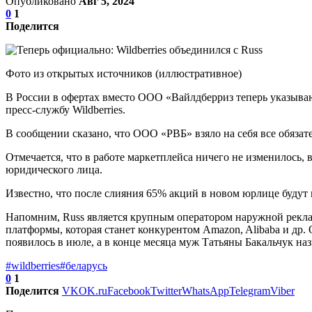
Опубликовано
Авг 5, 2024
0
1
Поделится
Фото из открытых источников (иллюстративное)
В России в офертах вместо ООО «Вайлдберриз теперь указыва
пресс-службу Wildberries.
В сообщении сказано, что ООО «РВБ» взяло на себя все обяза
Отмечается, что в работе маркетплейса ничего не изменилось,
юридического лица.
Известно, что после слияния 65% акций в новом юрлице будут 
Напомним, Russ является крупным оператором наружной реклам
платформы, которая станет конкурентом Amazon, Alibaba и др.
появилось в июле, а в конце месяца муж Татьяны Бакальчук на
#wildberries
#беларусь
0
1
Поделится
VK
OK.ru
Facebook
Twitter
WhatsApp
Telegram
Viber