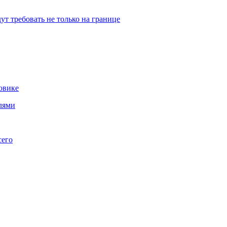
т требовать не только на границе
овике
лями
сего