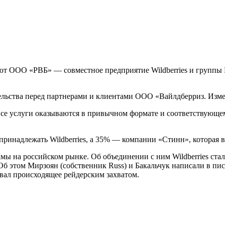
ют ООО «РВБ» — совместное предприятие Wildberries и группы 
тельства перед партнерами и клиентами ООО «Вайлдберриз. Измен
 все услуги оказываются в привычном формате и соответствующе
принадлежать Wildberries, а 35% — компании «Стинн», которая в
ы на российском рынке. Об объединении с ним Wildberries стал
 Об этом Мирзоян (собственник Russ) и Бакальчук написали в п
звал происходящее рейдерским захватом.