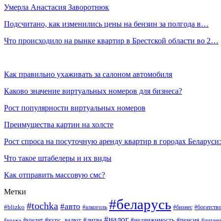
Умерла Анастасия Заворотнюк
Подсчитано, как изменились цены на бензин за полгода в…
Что происходило на рынке квартир в Брестской области во 2…
Как правильно ухаживать за салоном автомобиля
Каково значение виртуальных номеров для бизнеса?
Рост популярности виртуальных номеров
Преимущества картин на холсте
Рост спроса на посуточную аренду квартир в городах Беларуси
Что такое штабелеры и их виды
Как отправить массовую смс?
Метки
#беларусь
#tochka
#авто
#blizko
#бизнес
#богатств
#алкоголь
#налог
#курс_валют
#литва
#недвижимость
#пенсия
#кража
#кредит
#питани