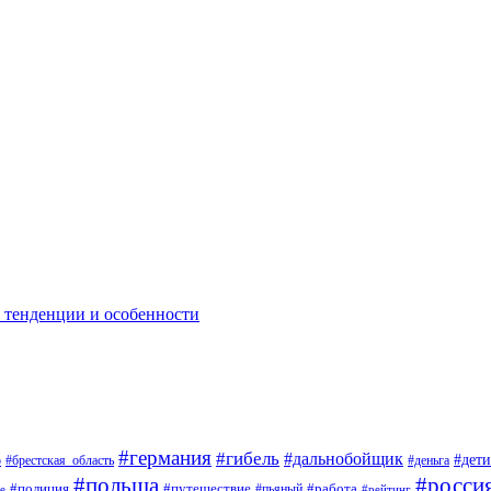
: тенденции и особенности
#германия
#гибель
#дальнобойщик
#дети
о
#брестская_область
#деньга
#росси
#польша
#полиция
#путешествие
#работа
#пьяный
е
#рейтинг