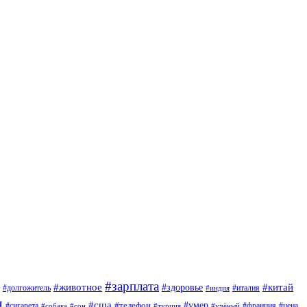
#зарплата
#животное
#китай
#здоровье
#италия
#долгожитель
#индия
я
#сша
#умер
#сигарета
#телефон
#франция
#цена
#сон
#турция
#учёный
#собака