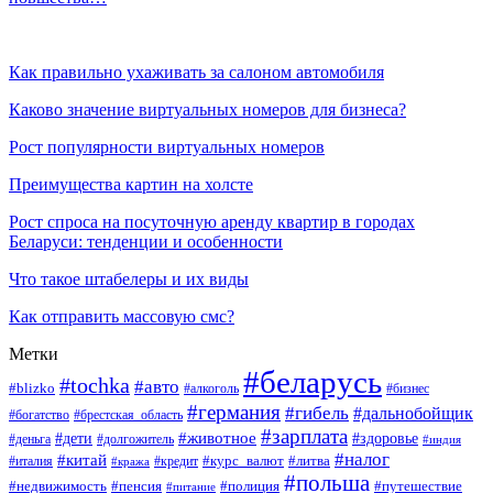
Как правильно ухаживать за салоном автомобиля
Каково значение виртуальных номеров для бизнеса?
Рост популярности виртуальных номеров
Преимущества картин на холсте
Рост спроса на посуточную аренду квартир в городах
Беларуси: тенденции и особенности
Что такое штабелеры и их виды
Как отправить массовую смс?
Метки
#беларусь
#tochka
#авто
#blizko
#бизнес
#алкоголь
#германия
#гибель
#дальнобойщик
#богатство
#брестская_область
#зарплата
#животное
#дети
#здоровье
#деньга
#долгожитель
#индия
#налог
#китай
#курс_валют
#литва
#италия
#кража
#кредит
#польша
#недвижимость
#пенсия
#полиция
#путешествие
#питание