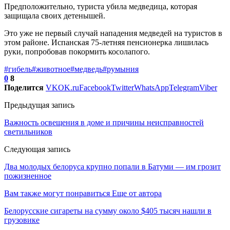
Предположительно, туриста убила медведица, которая
защищала своих детенышей.
Это уже не первый случай нападения медведей на туристов в
этом районе. Испанская 75-летняя пенсионерка лишилась
руки, попробовав покормить косолапого.
#гибель
#животное
#медведь
#румыния
0
8
Поделится
VK
OK.ru
Facebook
Twitter
WhatsApp
Telegram
Viber
Предыдущая запись
Важность освещения в доме и причины неисправностей
светильников
Следующая запись
Два молодых белоруса крупно попали в Батуми — им грозит
пожизненное
Вам также могут понравиться
Еще от автора
Белорусские сигареты на сумму около $405 тысяч нашли в
грузовике