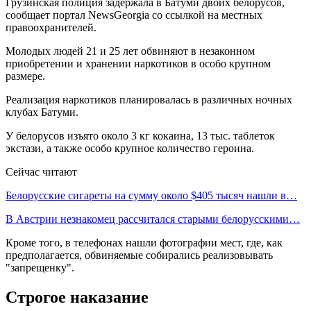
Грузинская полиция задержала в Батуми двоих белорусов,
сообщает портал NewsGeorgia со ссылкой на местных
правоохранителей.
Молодых людей 21 и 25 лет обвиняют в незаконном
приобретении и хранении наркотиков в особо крупном
размере.
Реализация наркотиков планировалась в различных ночных
клубах Батуми.
У белорусов изъято около 3 кг кокаина, 13 тыс. таблеток
экстази, а также особо крупное количество героина.
Сейчас читают
Белорусские сигареты на сумму около $405 тысяч нашли в…
В Австрии незнакомец рассчитался старыми белорусскими…
Кроме того, в телефонах нашли фотографии мест, где, как
предполагается, обвиняемые собирались реализовывать
"запрещенку".
Строгое наказание