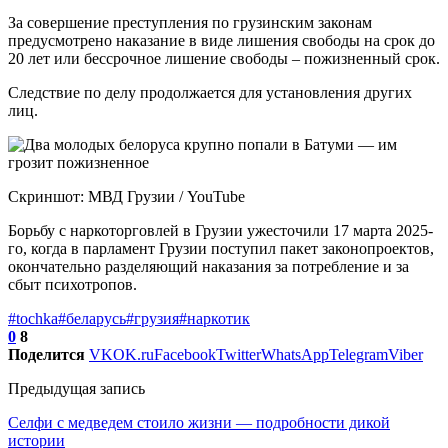
За совершение преступления по грузинским законам
предусмотрено наказание в виде лишения свободы на срок до
20 лет или бессрочное лишение свободы – пожизненный срок.
Следствие по делу продолжается для установления других
лиц.
Скриншот: МВД Грузии / YouTube
Борьбу с наркоторговлей в Грузии ужесточили 17 марта 2025-
го, когда в парламент Грузии поступил пакет законопроектов,
окончательно разделяющий наказания за потребление и за
сбыт психотропов.
#tochka
#беларусь
#грузия
#наркотик
0
8
Поделится
VK
OK.ru
Facebook
Twitter
WhatsApp
Telegram
Viber
Предыдущая запись
Селфи с медведем стоило жизни — подробности дикой
истории