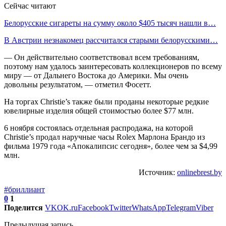
Сейчас читают
Белорусские сигареты на сумму около $405 тысяч нашли в…
В Австрии незнакомец рассчитался старыми белорусскими…
— Он действительно соответствовал всем требованиям,
поэтому нам удалось заинтересовать коллекционеров по всему
миру — от Дальнего Востока до Америки. Мы очень
довольны результатом, — отметил Фосетт.
На торгах Christie’s также были проданы некоторые редкие
ювелирные изделия общей стоимостью более $77 млн.
6 ноября состоялась отдельная распродажа, на которой
Christie’s продал наручные часы Rolex Марлона Брандо из
фильма 1979 года «Апокалипсис сегодня», более чем за $4,99
млн.
Источник:
onlinebrest.by
#бриллиант
0
1
Поделится
VK
OK.ru
Facebook
Twitter
WhatsApp
Telegram
Viber
Предыдущая запись