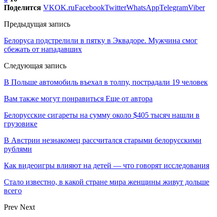
Поделится
VK
OK.ru
Facebook
Twitter
WhatsApp
Telegram
Viber
Предыдущая запись
Белоруса подстрелили в пятку в Эквадоре. Мужчина смог
сбежать от нападавших
Следующая запись
В Польше автомобиль въехал в толпу, пострадали 19 человек
Вам также могут понравиться
Еще от автора
Белорусские сигареты на сумму около $405 тысяч нашли в
грузовике
В Австрии незнакомец рассчитался старыми белорусскими
рублями
Как видеоигры влияют на детей — что говорят исследования
Стало известно, в какой стране мира женщины живут дольше
всего
Prev
Next