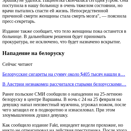
Sputnik) не удалось. Пациентка скончалась сегодня утром. Она
поступила в нашу больницу в очень тяжелом состоянии, но
врачи пытались спасти ей жизнь. Непосредственной
причиной смерти женщины стала смерть мозга", — пояснила
пресс-секретарь.
Издание также сообщает, что тело женщины пока останется в
больнице. В дальнейшем решения будет принимать
прокуратура, не исключено, что будет назначено вскрытие.
Нападение на белоруску
Сейчас читают
Белорусские сигареты на сумму около $405 тысяч нашли в…
В Австрии незнакомец рассчитался старыми белорусскими…
Ранее польские СМИ сообщили о нападении на 25-летнюю
белоруску в центре Варшавы. В ночь с 24 на 25 февраля на
девушку напал неизвестный мужчина, угрожал ножом, после
чего затащил ее в подворотню и изнасиловал. При этом
злоумышленник душил девушку.
Как сообщило издание Fakt, инцидент видели прохожие, но
никто не отреагировал на действия преступника. После этого