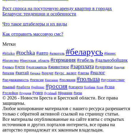
Рост спроса на посуточную аренду квартир в городах
Беларуси: тенденции и особенности
Что такое штабелеры и их виды
Как отправить массовую смс?
Метки
#беларусь
#tochka
#авто
#blizko
#бизнес
#алкоголь
#германия
#гибель
#дальнобойщик
#богатство
#брестская_область
#зарплата
#животное
#дети
#здоровье
#деньга
#долгожитель
#индия
#налог
#китай
#курс_валют
#литва
#италия
#кража
#кредит
#польша
#недвижимость
#пенсия
#полиция
#путешествие
#питание
#россия
#сша
#работа
#пьяный
#сигарета
#сон
#рейтинг
#собака
#умер
#телефон
#франция
#цена
#турция
#учёный
© 2026 - Новости Бреста и Брестской области. Все права
защищены.
Любое копирование материалов с нашего ресурса разрешается
только с обратной активной ссылкой на страницу статьи.
Все материалы опубликованные на сайте взяты с открытых
источников и других порталов интернета, все права на
авторство принадлежат их законным владельцам.