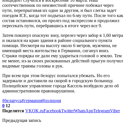
Инцидент случился в воскресенье 10 марта. Наш
соотечественник по неизвестной причине побежал через
пути, перепрыгивая их один за другим, и был слегка задет
поездом ICE, когда тот подъехал по 6-му пути. После того как
состав остановился, он пролез под экспрессом и продолжил
пересекать пути, перебравшись в итоге через все 9.
Затем покинул опасную зону, перелез через забор в 1,60 метра
и оказался на краю здания в районе социального пункта
помощи. Несмотря на высоту около 6 метров, мужчина, не
имеющий места жительства в Германии, сиганул вниз.
Стражи порядка не дали ему удариться головой о землю. Тем
не менее, из-за своих рискованных действий прыгун получил
видимые травмы головы и рук.
При всем при этом белорус попытался убежать. Но его
задержали и доставили на скорой в городскую больницу.
Полицейское управление города Кассель возбудило дело об
административном правонарушении.
#беларусь
#германия
#полиция
0
12
Поделится
VK
OK.ru
Facebook
Twitter
WhatsApp
Telegram
Viber
Предыдущая запись