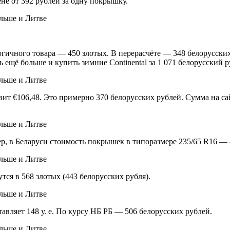
цене от 392 рублей за одну покрышку.
огичного товара — 450 злотых. В перерасчёте — 348 белорусских
 ещё больше и купить зимние Continental за 1 071 белорусский р
ит €106,48. Это примерно 370 белорусских рублей. Сумма на сай
, в Беларуси стоимость покрышек в типоразмере 235/65 R16 — 4
я в 568 злотых (443 белорусских рубля).
тавляет 148 у. е. По курсу НБ РБ — 506 белорусских рублей.