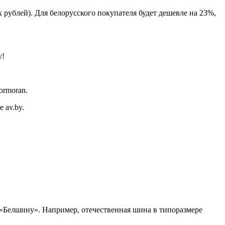
 рублей). Для белорусского покупателя будет дешевле на 23%,
у!
ormoran.
 av.by.
«Белшину». Например, отечественная шина в типоразмере