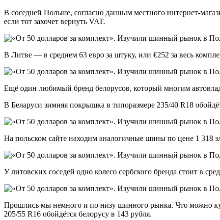
В соседней Польше, согласно данным местного интернет-магазин
если тот захочет вернуть VAT.
В Литве — в среднем 63 евро за штуку, или €252 за весь компл
Ещё один любимый бренд белорусов, который многим автовлад
В Беларуси зимняя покрышка в типоразмере 235/40 R18 обойдёт
На польском сайте находим аналогичные шины по цене 1 318 з
У литовских соседей одно колесо сербского бренда стоит в сред
Прошлись мы немного и по низу шинного рынка. Что можно ку
205/55 R16 обойдётся белорусу в 143 рубля.