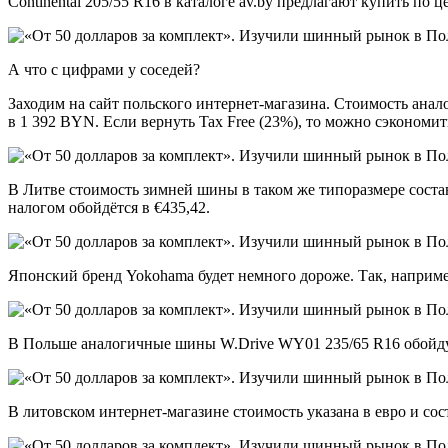
Continental 205/55 R16 в каталоге av.by предлагают купить по 
А что с цифрами у соседей?
Заходим на сайт польского интернет-магазина. Стоимость анал
в 1 392 BYN. Если вернуть Tax Free (23%), то можно сэкономить
В Литве стоимость зимней шины в таком же типоразмере состав
налогом обойдётся в €435,42.
Японский бренд Yokohama будет немного дороже. Так, например
В Польше аналогичные шины W.Drive WY01 235/65 R16 обойдутс
В литовском интернет-магазине стоимость указана в евро и сос