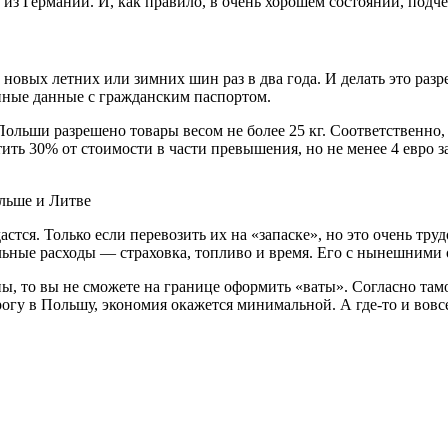
 из Германии. И, как правило, в очень хорошем состоянии, подч
 новых летних или зимних шин раз в два года. И делать это раз
енные данные с гражданским паспортом.
ольши разрешено товары весом не более 25 кг. Соответственно,
ть 30% от стоимости в части превышения, но не менее 4 евро 
астся. Только если перевозить их на «запаске», но это очень тр
льные расходы — страховка, топливо и время. Его с нынешними
ы, то вы не сможете на границе оформить «ваты». Согласно там
гу в Польшу, экономия окажется минимальной. А где-то и вовсе 