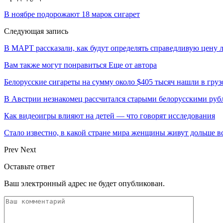
В ноябре подорожают 18 марок сигарет
Следующая запись
В МАРТ рассказали, как будут определять справедливую цену 
Вам также могут понравиться
Еще от автора
Белорусские сигареты на сумму около $405 тысяч нашли в груз
В Австрии незнакомец рассчитался старыми белорусскими руб
Как видеоигры влияют на детей — что говорят исследования
Стало известно, в какой стране мира женщины живут дольше в
Prev
Next
Оставьте ответ
Ваш электронный адрес не будет опубликован.