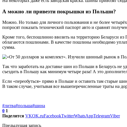
На некоторых даже есть заводская краска. Шины привозят сюда
А можно ли привезти покрышки из Польши?
Можно. Но только для личного пользования и не более четырёх
попросят показать технический паспорт авто и сравнят получ
Кроме того, беспошлинно ввозить на территорию Беларуси из П
облагаются пошлинами. В качестве пошлины необходимо уплати
сумма.
Так что заработать на доставке шин из Польши в Беларусь не уд
съездить в Польшу как минимум четыре раза! А это дополните
Если «переобуться» прямо в Польше и оставить там старые шин
В таком случае, учитывая все вышеперечисленные траты на доро
#литва
#польша
#шина
0
1
Поделится
VK
OK.ru
Facebook
Twitter
WhatsApp
Telegram
Viber
Предыдущая запись