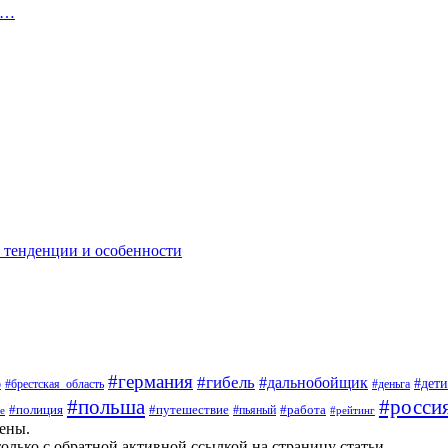
л…
: тенденции и особенности
#германия
#гибель
#дальнобойщик
#дети
о
#брестская_область
#деньга
#росси
#польша
#полиция
#путешествие
#работа
#пьяный
е
#рейтинг
щены.
олько с обратной активной ссылкой на страницу статьи.