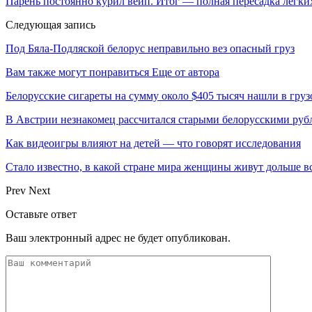
Парень постоянно курил вейп. Итог — полная пересадка легки
Следующая запись
Под Бяла-Подляской белорус неправильно вез опасный груз
Вам также могут понравиться
Еще от автора
Белорусские сигареты на сумму около $405 тысяч нашли в груз
В Австрии незнакомец рассчитался старыми белорусскими руб
Как видеоигры влияют на детей — что говорят исследования
Стало известно, в какой стране мира женщины живут дольше в
Prev
Next
Оставьте ответ
Ваш электронный адрес не будет опубликован.