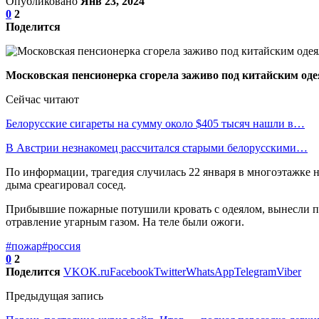
Опубликовано
Янв 23, 2024
0
2
Поделится
Московская пенсионерка сгорела заживо под китайским од
Сейчас читают
Белорусские сигареты на сумму около $405 тысяч нашли в…
В Австрии незнакомец рассчитался старыми белорусскими…
По информации, трагедия случилась 22 января в многоэтажке н
дыма среагировал сосед.
Прибывшие пожарные потушили кровать с одеялом, вынесли по
отравление угарным газом. На теле были ожоги.
#пожар
#россия
0
2
Поделится
VK
OK.ru
Facebook
Twitter
WhatsApp
Telegram
Viber
Предыдущая запись