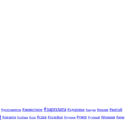
#зарплата
#животное
#китай
#здоровье
#италия
#долгожитель
#индия
я
#сша
#умер
#сигарета
#телефон
#франция
#цена
#сон
#турция
#учёный
#собака