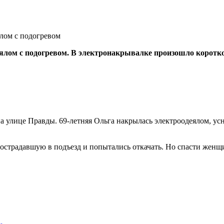
еялом с подогревом. В электронакрывалке произошло коротк
а улице Правды. 69-летняя Ольга накрылась электроодеялом, усн
страдавшую в подъезд и попытались откачать. Но спасти женщ