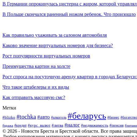
В Германии опрокинулась цистерна с жиром, которой управля
В Польше скончался раненный ножом ребенок. Что произошло
Как правильно ухаживать за салоном автомобиля
Каково значение виртуальных номеров для бизнеса?
Рост популярности виртуальных номеров
Преимущества картин на холсте
Рост спроса на посуточную аренду квартир в городах Беларуси
Что такое штабелеры и их виды
Как отправить массовую смс?
Метки
#беларусь
#tochka
#авто
#blizko
#бизнес
#богатств
#алкоголь
#налог
#курс_валют
#литва
#недвижимость
#пенсия
#кража
#кредит
#питани
© 2026 - Новости Бреста и Брестской области. Все права защи
Любое копирование материалов с нашего ресурса разрешается т