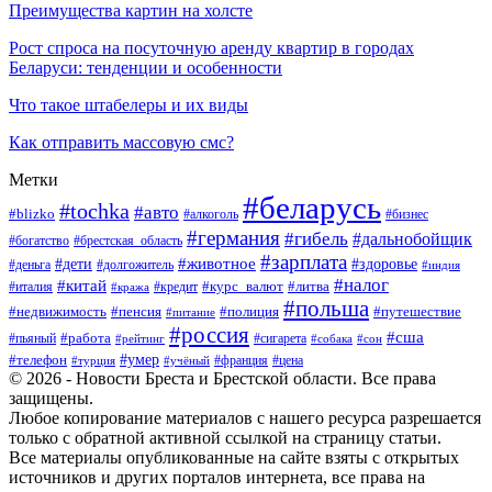
Преимущества картин на холсте
Рост спроса на посуточную аренду квартир в городах
Беларуси: тенденции и особенности
Что такое штабелеры и их виды
Как отправить массовую смс?
Метки
#беларусь
#tochka
#авто
#blizko
#бизнес
#алкоголь
#германия
#гибель
#дальнобойщик
#богатство
#брестская_область
#зарплата
#животное
#дети
#здоровье
#деньга
#долгожитель
#индия
#налог
#китай
#курс_валют
#литва
#италия
#кража
#кредит
#польша
#недвижимость
#пенсия
#полиция
#путешествие
#питание
#россия
#сша
#работа
#пьяный
#сигарета
#сон
#рейтинг
#собака
#умер
#телефон
#франция
#цена
#турция
#учёный
© 2026 - Новости Бреста и Брестской области. Все права
защищены.
Любое копирование материалов с нашего ресурса разрешается
только с обратной активной ссылкой на страницу статьи.
Все материалы опубликованные на сайте взяты с открытых
источников и других порталов интернета, все права на