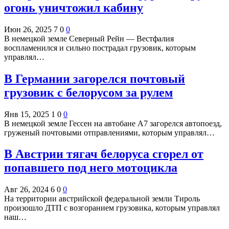
огонь уничтожил кабину
Июн 26, 2025
7
0
0
В немецкой земле Северный Рейн — Вестфалия
воспламенился и сильно пострадал грузовик, которым
управлял…
В Германии загорелся почтовый
грузовик с белорусом за рулем
Янв 15, 2025
1
0
0
В немецкой земле Гессен на автобане А7 загорелся автопоезд,
груженый почтовыми отправлениями, которым управлял…
В Австрии тягач белоруса сгорел от
попавшего под него мотоцикла
Авг 26, 2024
6
0
0
На территории австрийской федеральной земли Тироль
произошло ДТП с возгоранием грузовика, которым управлял
наш…