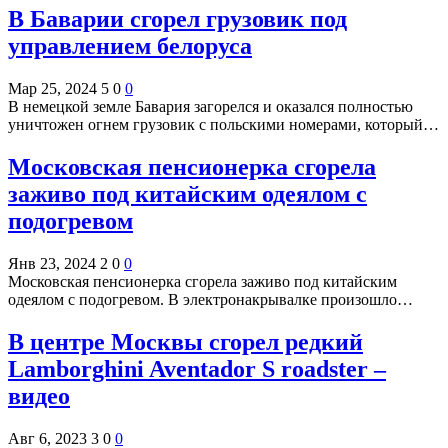
В Баварии сгорел грузовик под
управлением белоруса
Мар 25, 2024
5
0
0
В немецкой земле Бавария загорелся и оказался полностью
уничтожен огнем грузовик с польскими номерами, который…
Московская пенсионерка сгорела
заживо под китайским одеялом с
подогревом
Янв 23, 2024
2
0
0
Московская пенсионерка сгорела заживо под китайским
одеялом с подогревом. В электронакрывалке произошло…
В центре Москвы сгорел редкий
Lamborghini Aventador S roadster –
видео
Авг 6, 2023
3
0
0