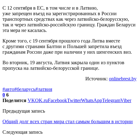
С 12 сентября в ЕС, в том числе и в Латвию,
уже запрещен въезд на зарегистрированных в России
транспортных средствах как через латвийско-белорусскую,
так и через латвийско-российскую границу. Граждан Беларуси
эта мера не касалась.
Кроме того, с 19 сентября прошлого года Литва вместе
с другими странами Балтии и Польшей запретила въезд
гражданам России даже при наличии у них шенгенских виз.
Во вторник, 19 августа, Латвия закрыла один из пунктов
пропуска на латвийско-белорусской границе.
Источник:
onlinebrest.by
#авто
#беларусь
#латвия
0
6
Поделится
VK
OK.ru
Facebook
Twitter
WhatsApp
Telegram
Viber
Предыдущая запись
Общий долг всех стран мира стал самым большим в истории
Следующая запись