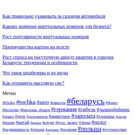
Как правильно ухаживать за салоном автомобиля
Каково значение виртуальных номеров для бизнеса?
Рост популярности виртуальных номеров
Преимущества картин на холсте
Рост спроса на посуточную аренду квартир в городах
Беларуси: тенденции и особенности
Что такое штабелеры и их виды
Как отправить массовую смс?
Метки
#беларусь
#tochka
#авто
#blizko
#бизнес
#алкоголь
#германия
#гибель
#дальнобойщик
#богатство
#брестская_область
#зарплата
#животное
#дети
#здоровье
#деньга
#долгожитель
#индия
#налог
#китай
#курс_валют
#литва
#италия
#кража
#кредит
#польша
#недвижимость
#пенсия
#полиция
#путешествие
#питание