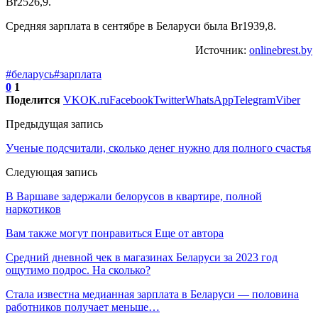
Br2526,9.
Средняя зарплата в сентябре в Беларуси была Br1939,8.
Источник:
onlinebrest.by
#беларусь
#зарплата
0
1
Поделится
VK
OK.ru
Facebook
Twitter
WhatsApp
Telegram
Viber
Предыдущая запись
Ученые подсчитали, сколько денег нужно для полного счастья
Следующая запись
В Варшаве задержали белорусов в квартире, полной
наркотиков
Вам также могут понравиться
Еще от автора
Средний дневной чек в магазинах Беларуси за 2023 год
ощутимо подрос. На сколько?
Стала известна медианная зарплата в Беларуси — половина
работников получает меньше…