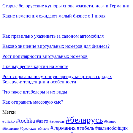
Старые белорусские купюры снова «засветились» в Германии
Какие изменения ожидают малый бизнес с 1 июля
Как правильно ухаживать за салоном автомобиля
Каково значение виртуальных номеров для бизнеса?
Рост популярности виртуальных номеров
Преимущества картин на холсте
Рост спроса на посуточную аренду квартир в городах
Беларуси: тенденции и особенности
Что такое штабелеры и их виды
Как отправить массовую смс?
Метки
#беларусь
#tochka
#авто
#blizko
#бизнес
#алкоголь
#германия
#гибель
#дальнобойщик
#богатство
#брестская_область