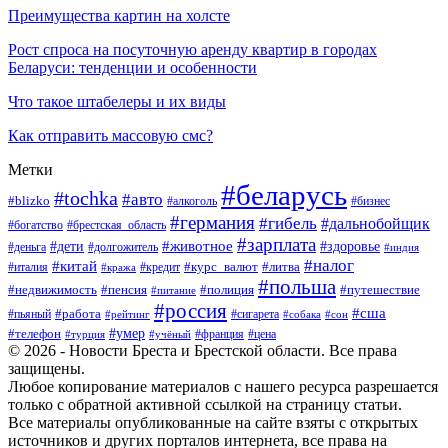
Преимущества картин на холсте
Рост спроса на посуточную аренду квартир в городах
Беларуси: тенденции и особенности
Что такое штабелеры и их виды
Как отправить массовую смс?
Метки
#беларусь
#tochka
#авто
#blizko
#бизнес
#алкоголь
#германия
#гибель
#дальнобойщик
#богатство
#брестская_область
#зарплата
#животное
#дети
#здоровье
#деньга
#долгожитель
#индия
#налог
#китай
#курс_валют
#литва
#италия
#кража
#кредит
#польша
#недвижимость
#пенсия
#полиция
#путешествие
#питание
#россия
#сша
#работа
#пьяный
#сигарета
#сон
#рейтинг
#собака
#умер
#телефон
#франция
#цена
#турция
#учёный
© 2026 - Новости Бреста и Брестской области. Все права
защищены.
Любое копирование материалов с нашего ресурса разрешается
только с обратной активной ссылкой на страницу статьи.
Все материалы опубликованные на сайте взяты с открытых
источников и других порталов интернета, все права на