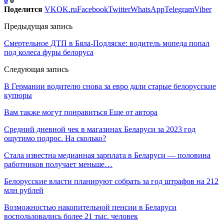
0
0
Поделится
VK
OK.ru
Facebook
Twitter
WhatsApp
Telegram
Viber
Предыдущая запись
Смертельное ДТП в Бяла-Подляске: водитель мопеда попал
под колеса фуры белоруса
Следующая запись
В Германии водителю снова за евро дали старые белорусские
купюры
Вам также могут понравиться
Еще от автора
Средний дневной чек в магазинах Беларуси за 2023 год
ощутимо подрос. На сколько?
Стала известна медианная зарплата в Беларуси — половина
работников получает меньше…
Белорусские власти планируют собрать за год штрафов на 212
млн рублей
Возможностью накопительной пенсии в Беларуси
воспользовались более 21 тыс. человек