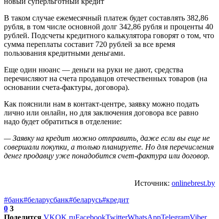
В таком случае ежемесячный платеж будет составлять 382,86
рубля, в том числе основной долг 342,86 рубля и проценты 40
рублей. Подсчеты кредитного калькулятора говорят о том, что
сумма переплаты составит 720 рублей за все время
пользования кредитными деньгами.
Еще один нюанс — деньги на руки не дают, средства
перечисляют на счета продавцов отечественных товаров (на
основании счета-фактуры, договора).
Как пояснили нам в контакт-центре, заявку можно подать
лично или онлайн, но для заключения договора все равно
надо будет обратиться в отделение:
— Заявку на кредит можно отправить, даже если вы еще не
совершали покупки, а только планируете. Но для перечисления
денег продавцу уже понадобится счет-фактура или договор.
Источник:
onlinebrest.by
#банк
#беларусбанк
#беларусь
#кредит
0
3
Поделится
VK
OK.ru
Facebook
Twitter
WhatsApp
Telegram
Viber