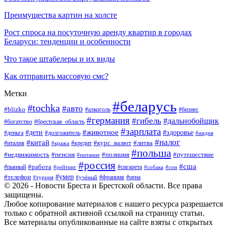
Преимущества картин на холсте
Рост спроса на посуточную аренду квартир в городах
Беларуси: тенденции и особенности
Что такое штабелеры и их виды
Как отправить массовую смс?
Метки
#беларусь
#tochka
#авто
#blizko
#бизнес
#алкоголь
#германия
#гибель
#дальнобойщик
#богатство
#брестская_область
#зарплата
#животное
#дети
#здоровье
#деньга
#долгожитель
#индия
#налог
#китай
#курс_валют
#литва
#италия
#кража
#кредит
#польша
#недвижимость
#пенсия
#полиция
#путешествие
#питание
#россия
#сша
#работа
#пьяный
#сигарета
#сон
#рейтинг
#собака
#умер
#телефон
#франция
#цена
#турция
#учёный
© 2026 - Новости Бреста и Брестской области. Все права
защищены.
Любое копирование материалов с нашего ресурса разрешается
только с обратной активной ссылкой на страницу статьи.
Все материалы опубликованные на сайте взяты с открытых