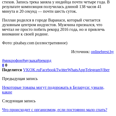
стихов. Запись трека заняла у индийца почти четыре года. В
результате композиция получилась длиной 138 часов 41
минута и 20 секунд — почти шесть суток.
Пиллаи родился в городе Варанаси, который считается
духовным центром индуистов. Мужчина признался, что
мечтал не просто побить рекорд 2016 года, но и привлечь
внимание к своей родине.
Фото: pixabay.com (иллюстративное)
Источник:
onlinebrest.by
#микрофон
#музыка
#рекорд
0
0
Поделится
VK
OK.ru
Facebook
Twitter
WhatsApp
Telegram
Viber
Предыдущая запись
Некоторые товары могут подорожать в Беларуси: узнали,
какие
Следующая запись
Что происходит с организмом, если постоянно мало спать?