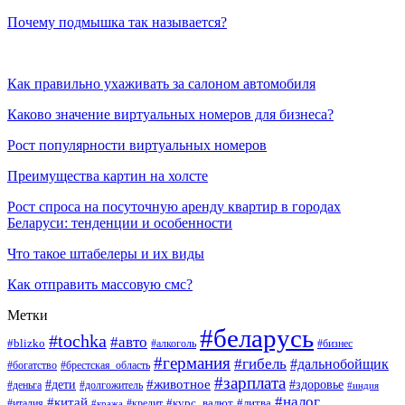
Почему подмышка так называется?
Как правильно ухаживать за салоном автомобиля
Каково значение виртуальных номеров для бизнеса?
Рост популярности виртуальных номеров
Преимущества картин на холсте
Рост спроса на посуточную аренду квартир в городах
Беларуси: тенденции и особенности
Что такое штабелеры и их виды
Как отправить массовую смс?
Метки
#беларусь
#tochka
#авто
#blizko
#бизнес
#алкоголь
#германия
#гибель
#дальнобойщик
#богатство
#брестская_область
#зарплата
#животное
#дети
#здоровье
#деньга
#долгожитель
#индия
#налог
#китай
#курс_валют
#литва
#италия
#кража
#кредит