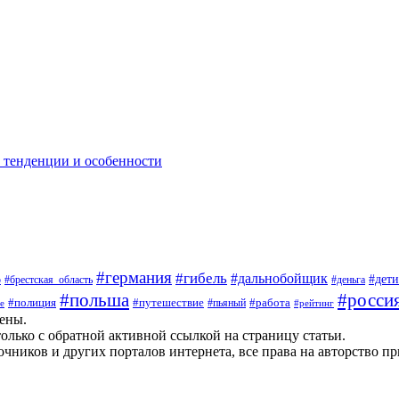
: тенденции и особенности
#германия
#гибель
#дальнобойщик
#дети
о
#брестская_область
#деньга
#росси
#польша
#полиция
#путешествие
#работа
#пьяный
е
#рейтинг
щены.
олько с обратной активной ссылкой на страницу статьи.
чников и других порталов интернета, все права на авторство п