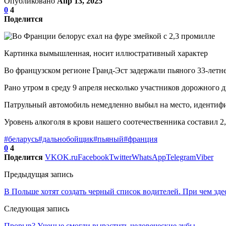
Опубликовано
Апр 13, 2025
0
4
Поделится
Картинка вымышленная, носит иллюстративный характер
Во французском регионе Гранд-Эст задержали пьяного 33-летнег
Рано утром в среду 9 апреля несколько участников дорожного
Патрульный автомобиль немедленно выбыл на место, идентифици
Уровень алкоголя в крови нашего соотечественника составил 2,
#беларусь
#дальнобойщик
#пьяный
#франция
0
4
Поделится
VK
OK.ru
Facebook
Twitter
WhatsApp
Telegram
Viber
Предыдущая запись
В Польше хотят создать черный список водителей. При чем зде
Следующая запись
Прорыв? Ученые смогли вырастить человеческие зубы