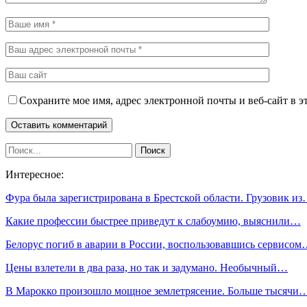
Сохраните мое имя, адрес электронной почты и веб-сайт в э
Интересное:
Фура была зарегистрирована в Брестской области. Грузовик и
Какие профессии быстрее приведут к слабоумию, выяснили…
Белорус погиб в аварии в России, воспользовавшись сервисо
Цены взлетели в два раза, но так и задумано. Необычный…
В Марокко произошло мощное землетрясение. Больше тысячи