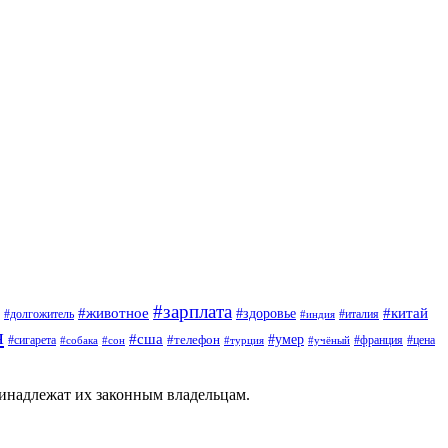
#зарплата
#животное
#китай
#здоровье
#италия
#долгожитель
#индия
я
#сша
#умер
#сигарета
#телефон
#франция
#цена
#сон
#турция
#учёный
#собака
ринадлежат их законным владельцам.