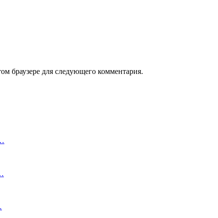
том браузере для следующего комментария.
з…
м…
…