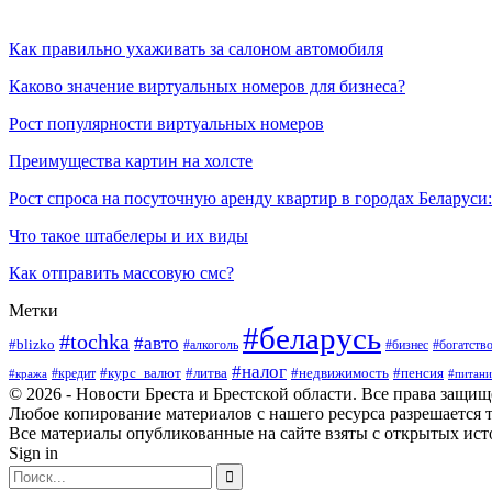
Как правильно ухаживать за салоном автомобиля
Каково значение виртуальных номеров для бизнеса?
Рост популярности виртуальных номеров
Преимущества картин на холсте
Рост спроса на посуточную аренду квартир в городах Беларуси
Что такое штабелеры и их виды
Как отправить массовую смс?
Метки
#беларусь
#tochka
#авто
#blizko
#бизнес
#богатств
#алкоголь
#налог
#курс_валют
#литва
#недвижимость
#пенсия
#кража
#кредит
#питани
© 2026 - Новости Бреста и Брестской области. Все права защи
Любое копирование материалов с нашего ресурса разрешается т
Все материалы опубликованные на сайте взяты с открытых исто
Sign in