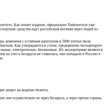
ervices. Как пишет издание, официально Tradeservices уже
спортные средства идут российским богачам через людей из
ра, компания с уставным капиталом в 5000 злотых была
вским. Как утверждается в статье, предприятие экспортирует
зельные, электрические, бензиновые. Их экспортерами являются
ов на учет в Беларуси не ставилась, они попадали в Россию в
а.
н запрет на ведение бизнеса.
 они осуществляли не через Беларусь, а через третьи страны,