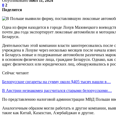
Опубликовано
Июл 11, 2024
0
2
Поделится
Одна из фирм находится в городе Лохув Мазовецкого воеводства
почти два года экспортирует люксовые автомобили и мотоциклы
Беларуси.
Деятельностью этой компании власти заинтересовались после 
учреждена в Лохуве через несколько месяцев после начала из
в Беларусь новые и подержанные автомобили различных марок, с
в основном физические лица, граждане Беларуси. Однако, как с
адрес физических или юридических лиц, обнаруживались в росс
Сейчас читают
Белорусские сигареты на сумму около $405 тысяч нашли в…
В Австрии незнакомец рассчитался старыми белорусскими…
По представлению налоговой администрации МВД Польши ввело
Аналогичным образом могли работать и другие компании, выявл
такие как Китай, Казахстан, Азербайджан и другие.