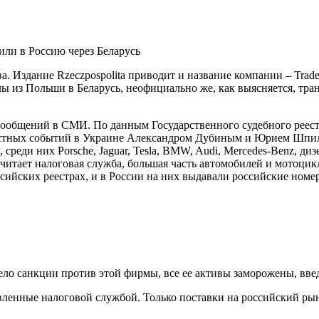
. Издание Rzeczpospolita приводит и название компании – Trades
 из Польши в Беларусь, неофициально же, как выясняется, тран
сообщений в СМИ. По данным Государственного судебного реест
вестных событий в Украине Александром Дубиным и Юрием Шпиле
реди них Porsche, Jaguar, Tesla, BMW, Audi, Mercedes-Benz, ди
читает налоговая служба, большая часть автомобилей и мотоцикл
ийских реестрах, и в России на них выдавали российские номер
 санкции против этой фирмы, все ее активы заморожены, введе
енные налоговой службой. Только поставки на российский рынок