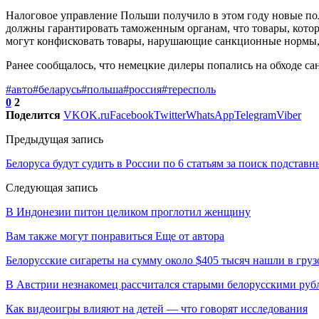
Налоговое управление Польши получило в этом году новые пол
должны гарантировать таможенным органам, что товары, котор
могут конфисковать товары, нарушающие санкционные нормы,
Ранее сообщалось, что немецкие дилеры попались на обходе с
#авто
#беларусь
#польша
#россия
#тересполь
0
2
Поделится
VK
OK.ru
Facebook
Twitter
WhatsApp
Telegram
Viber
Предыдущая запись
Белоруса будут судить в России по 6 статьям за поиск подстав
Следующая запись
В Индонезии питон целиком проглотил женщину
Вам также могут понравиться
Еще от автора
Белорусские сигареты на сумму около $405 тысяч нашли в груз
В Австрии незнакомец рассчитался старыми белорусскими руб
Как видеоигры влияют на детей — что говорят исследования