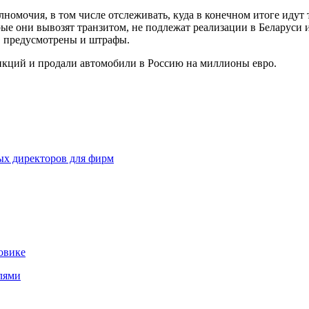
номочия, в том числе отслеживать, куда в конечном итоге иду
ые они вывозят транзитом, не подлежат реализации в Беларуси 
 предусмотрены и штрафы.
анкций и продали автомобили в Россию на миллионы евро.
ных директоров для фирм
овике
лями