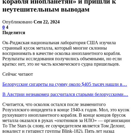
корабля инопланетян» и пришли к
неутешительным выводам
Опубликовано
Сен 22, 2024
0
4
Поделится
Ок-Риджская национальная лаборатория США изучила
странный кусок металла, который многие склонны
воспринимать в качестве осколка инопланетного корабля.
Результаты исследования получились объемными, но если
кратко: нет, это не часть космического судна пришельцев.
Сейчас читают
Белорусские сигареты на сумму около $405 тысяч нашли в…
В Австрии незнакомец рассчитался старыми белорусскими…
Считается, что осколок остался после знаменитого
Розуэллского инцидента в конце 1940-х годов. Мол, это кусок
рухнувшего инопланетного корабля. В конце концов брусок
металла оказался в руках «охотников за НЛО» — организации
To The Stars (к слову, ее соучредителем является Том Делонг,
вокалист и гитарист группы Blink-182). Пять лет назад