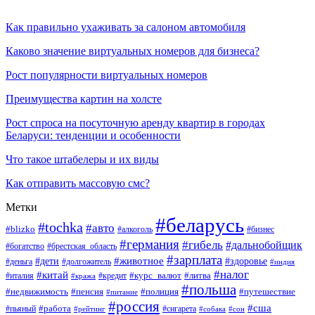
Как правильно ухаживать за салоном автомобиля
Каково значение виртуальных номеров для бизнеса?
Рост популярности виртуальных номеров
Преимущества картин на холсте
Рост спроса на посуточную аренду квартир в городах
Беларуси: тенденции и особенности
Что такое штабелеры и их виды
Как отправить массовую смс?
Метки
#беларусь
#tochka
#авто
#blizko
#бизнес
#алкоголь
#германия
#гибель
#дальнобойщик
#богатство
#брестская_область
#зарплата
#животное
#дети
#здоровье
#деньга
#долгожитель
#индия
#налог
#китай
#курс_валют
#литва
#италия
#кража
#кредит
#польша
#недвижимость
#пенсия
#полиция
#путешествие
#питание
#россия
#сша
#работа
#пьяный
#сигарета
#сон
#рейтинг
#собака