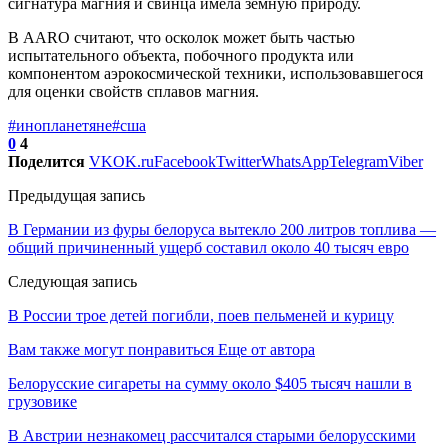
сигнатура магния и свинца имела земную природу.
В AARO считают, что осколок может быть частью
испытательного объекта, побочного продукта или
компонентом аэрокосмической техники, использовавшегося
для оценки свойств сплавов магния.
#инопланетяне
#сша
0
4
Поделится
VK
OK.ru
Facebook
Twitter
WhatsApp
Telegram
Viber
Предыдущая запись
В Германии из фуры белоруса вытекло 200 литров топлива —
общий причиненный ущерб составил около 40 тысяч евро
Следующая запись
В России трое детей погибли, поев пельменей и курицу
Вам также могут понравиться
Еще от автора
Белорусские сигареты на сумму около $405 тысяч нашли в
грузовике
В Австрии незнакомец рассчитался старыми белорусскими