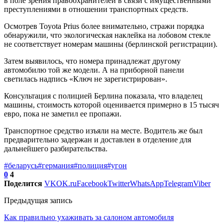
в поле зрения правоохранителей в связи с имущественными
преступлениями в отношении транспортных средств.
Осмотрев Toyota Prius более внимательно, стражи порядка
обнаружили, что экологическая наклейка на лобовом стекле
не соответствует номерам машины (берлинской регистрации).
Затем выявилось, что номера принадлежат другому
автомобилю той же модели. А на приборной панели
светилась надпись «Ключ не зарегистрирован».
Консультация с полицией Берлина показала, что владелец
машины, стоимость которой оценивается примерно в 15 тысяч
евро, пока не заметил ее пропажи.
Транспортное средство изъяли на месте. Водитель же был
предварительно задержан и доставлен в отделение для
дальнейшего разбирательства.
#беларусь
#германия
#полиция
#угон
0
4
Поделится
VK
OK.ru
Facebook
Twitter
WhatsApp
Telegram
Viber
Предыдущая запись
Как правильно ухаживать за салоном автомобиля