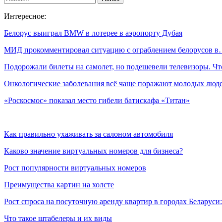
Интересное:
Белорус выиграл BMW в лотерее в аэропорту Дубая
МИД прокомментировал ситуацию с ограблением белорусов 
Подорожали билеты на самолет, но подешевели телевизоры. Ч
Онкологические заболевания всё чаще поражают молодых люд
«Роскосмос» показал место гибели батискафа «Титан»
Как правильно ухаживать за салоном автомобиля
Каково значение виртуальных номеров для бизнеса?
Рост популярности виртуальных номеров
Преимущества картин на холсте
Рост спроса на посуточную аренду квартир в городах Беларуси
Что такое штабелеры и их виды