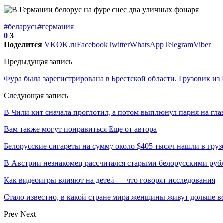
#беларусь
#германия
0
3
Поделится
VK
OK.ru
Facebook
Twitter
WhatsApp
Telegram
Viber
Предыдущая запись
Фура была зарегистрирована в Брестской области. Грузовик из 
Следующая запись
В Чили кит сначала проглотил, а потом выплюнул парня на глаз
Вам также могут понравиться
Еще от автора
Белорусские сигареты на сумму около $405 тысяч нашли в груз
В Австрии незнакомец рассчитался старыми белорусскими руб
Как видеоигры влияют на детей — что говорят исследования
Стало известно, в какой стране мира женщины живут дольше в
Prev
Next