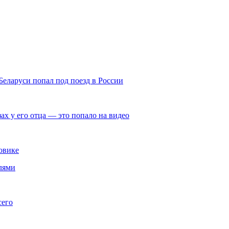
Беларуси попал под поезд в России
ах у его отца — это попало на видео
овике
лями
сего