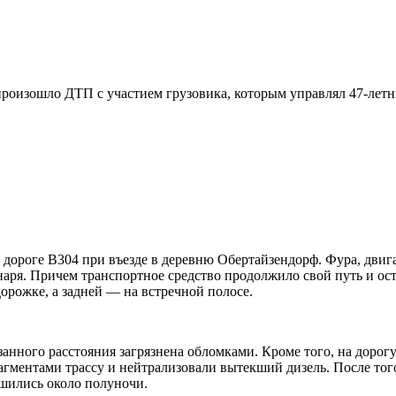
оизошло ДТП с участием грузовика, которым управлял 47-летний
а дороге B304 при въезде в деревню Обертайзендорф. Фура, дви
наря. Причем транспортное средство продолжило свой путь и ост
орожке, а задней — на встречной полосе.
азанного расстояния загрязнена обломками. Кроме того, на доро
гментами трассу и нейтрализовали вытекший дизель. После тог
ршились около полуночи.