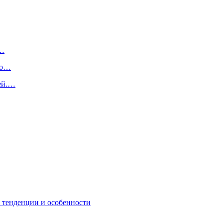
в…
то…
ей.…
: тенденции и особенности