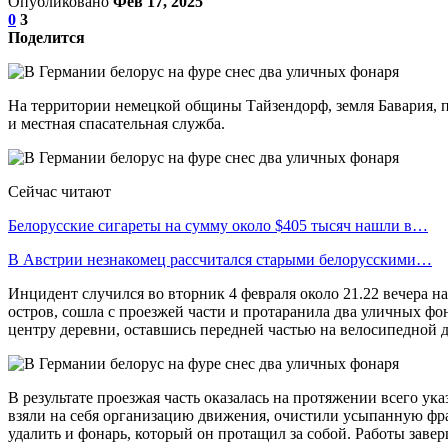
Опубликовано
Фев 17, 2025
0
3
Поделится
На территории немецкой общины Тайзендорф, земля Бавария, пр
и местная спасательная служба.
Сейчас читают
Белорусские сигареты на сумму около $405 тысяч нашли в…
В Австрии незнакомец рассчитался старыми белорусскими…
Инцидент случился во вторник 4 февраля около 21.22 вечера н
остров, сошла с проезжей части и протаранила два уличных фо
центру деревни, оставшись передней частью на велосипедной д
В результате проезжая часть оказалась на протяжении всего ук
взяли на себя организацию движения, очистили усыпанную фра
удалить и фонарь, который он протащил за собой. Работы заве