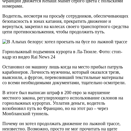
Франции движется Renault Master серого цвета с польскими
номерами.
Водитель, несмотря на просьбу сотрудников, обеспечивающих
безопасность в зонах катания, прекратить движение и
вернуться, закрепил на колесах своего транспортного средства
цепи противоскольжения, чтобы продолжить путь.
Горнолыжный подъемник курорта в Ла-Тюиле. Фото: стоп-
кадр из видео Rai News 24
Остановил он машину лишь когда на место прибыл патруль
карабинеров. Личность мужчины, который оказался трезв,
выяснили, а фургон, перевозивший текстильные материалы
со всеми необходимыми документами, тщательно осмотрели.
В итоге был выписан штраф в 200 евро за нарушение
местного закона, регулирующего использование склонов на
горнолыжных курортах. Уплатив деньги, водитель
возобновил путь во Францию, но на этот раз – через
Монбланский туннель.
Почему он хотел продолжать движение по лыжной трассе,
неизвестно. Возможно, просто не мог прочитать на щите