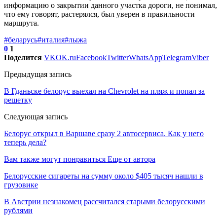
информацию о закрытии данного участка дороги, не понимал,
что ему говорят, растерялся, был уверен в правильности
маршрута.
#беларусь
#италия
#лыжа
0
1
Поделится
VK
OK.ru
Facebook
Twitter
WhatsApp
Telegram
Viber
Предыдущая запись
В Гданьске белорус выехал на Chevrolet на пляж и попал за
решетку
Следующая запись
Белорус открыл в Варшаве сразу 2 автосервиса. Как у него
теперь дела?
Вам также могут понравиться
Еще от автора
Белорусские сигареты на сумму около $405 тысяч нашли в
грузовике
В Австрии незнакомец рассчитался старыми белорусскими
рублями