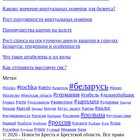
Каково значение виртуальных номеров для бизнеса?
Рост популярности виртуальных номеров
Преимущества картин на холсте
Рост спроса на посуточную аренду квартир в городах
Беларуси: тенденции и особенности
Что такое штабелеры и их виды
Как отправить массовую смс?
Метки
#беларусь
#tochka
#авто
#blizko
#бизнес
#алкоголь
#германия
#гибель
#дальнобойщик
#богатство
#брестская_область
#зарплата
#животное
#дети
#здоровье
#деньга
#долгожитель
#индия
#налог
#китай
#курс_валют
#литва
#италия
#кража
#кредит
#польша
#недвижимость
#пенсия
#полиция
#путешествие
#питание
#россия
#сша
#работа
#пьяный
#сигарета
#сон
#рейтинг
#собака
#умер
#телефон
#франция
#цена
#турция
#учёный
© 2026 - Новости Бреста и Брестской области. Все права