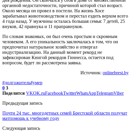
дня рождения. Он скончался у себя в доме от множественной
органной недостаточности, причиной которой стал возраст.
Около месяца он провел в постели. На жизнь Хосе
зарабатывал животноводством и перестал ездить верхом всего
4 года назад. У мужчины осталась большая семья: 7 детей, 25
внуков, 42 правнука и 11 праправнуков.
По словам знакомых, он был очень простым и скромным
человеком. А его уникальность заключалась в том, что он
предпочитал натуральное хозяйство и отвергал
индустриализацию. На данный момент рекорд не
зафиксирован Книгой рекордов Гиннесса, остается под
вопросом, будет ли рассмотрена заявка.
Источник:
onlinebrest.by
#долгожитель
#умер
0
3
Поделится
VK
OK.ru
Facebook
Twitter
WhatsApp
Telegram
Viber
Предыдущая запись
Почти 24 тыс. многодетных семей Брестской области получат
матпомощь к учебному году
Следующая запись