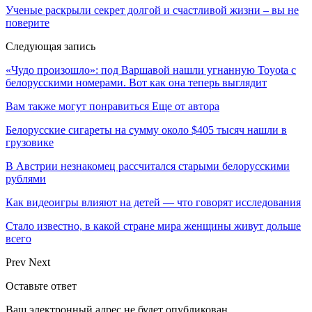
Ученые раскрыли секрет долгой и счастливой жизни – вы не
поверите
Следующая запись
«Чудо произошло»: под Варшавой нашли угнанную Toyota с
белорусскими номерами. Вот как она теперь выглядит
Вам также могут понравиться
Еще от автора
Белорусские сигареты на сумму около $405 тысяч нашли в
грузовике
В Австрии незнакомец рассчитался старыми белорусскими
рублями
Как видеоигры влияют на детей — что говорят исследования
Стало известно, в какой стране мира женщины живут дольше
всего
Prev
Next
Оставьте ответ
Ваш электронный адрес не будет опубликован.