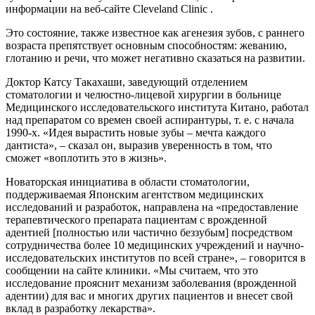
информации на веб-сайте Cleveland Clinic .
Это состояние, также известное как агенезия зубов, с раннего
возраста препятствует основным способностям: жеванию,
глотанию и речи, что может негативно сказаться на развитии.
Доктор Катсу Такахаши, заведующий отделением
стоматологии и челюстно-лицевой хирургии в больнице
Медицинского исследовательского института Китано, работал
над препаратом со времен своей аспирантуры, т. е. с начала
1990-х. «Идея вырастить новые зубы – мечта каждого
дантиста», – сказал он, выразив уверенность в том, что
сможет «воплотить это в жизнь».
Новаторская инициатива в области стоматологии,
поддерживаемая Японским агентством медицинских
исследований и разработок, направлена ​​на «предоставление
терапевтического препарата пациентам с врожденной
адентией [полностью или частично беззубым] посредством
сотрудничества более 10 медицинских учреждений и научно-
исследовательских институтов по всей стране», – говорится в
сообщении на сайте клиники. «Мы считаем, что это
исследование прояснит механизм заболевания (врожденной
адентии) для вас и многих других пациентов и внесет свой
вклад в разработку лекарства».