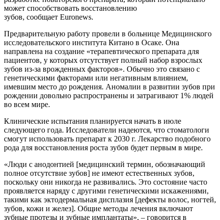
может способствовать восстановлению
зубов, сообщает Euronews.
Предварительную работу провели в больнице Медицинского
исследовательского института Китано в Осаке. Она
направлена на создание «терапевтического препарата для
пациентов, у которых отсутствует полный набор взрослых
зубов из-за врожденных факторов». Обычно это связано с
генетическими факторами или негативным влиянием,
имевшим место до рождения. Аномалии в развитии зубов при
рождении довольно распространены и затрагивают 1% людей
во всем мире.
Клинические испытания планируется начать в июле
следующего года. Исследователи надеются, что стоматологи
смогут использовать препарат к 2030 г. Лекарство подобного
рода для восстановления роста зубов будет первым в мире.
«Люди с анодонтией [медицинский термин, обозначающий
полное отсутствие зубов] не имеют естественных зубов,
поскольку они никогда не развивались. Это состояние часто
проявляется наряду с другими генетическими искажениями,
такими как эктодермальная дисплазия [дефекты волос, ногтей,
зубов, кожи и желез]. Общие методы лечения включают
зубные протезы и зубные имплантаты», – говорится в