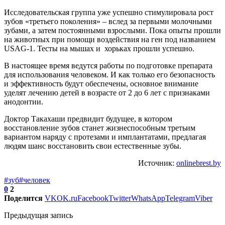
Исследовательская группа уже успешно стимулировала рост
зубов «третьего поколения» – вслед за первыми молочными
зубами, а затем постоянными взрослыми. Пока опыты прошли
на животных при помощи воздействия на ген под названием
USAG-1. Тесты на мышах и хорьках прошли успешно.
В настоящее время ведутся работы по подготовке препарата
для использования человеком. И как только его безопасность
и эффективность будут обеспечены, основное внимание
уделят лечению детей в возрасте от 2 до 6 лет с признаками
анодонтии.
Доктор Такахаши предвидит будущее, в котором
восстановление зубов станет жизнеспособным третьим
вариантом наряду с протезами и имплантатами, предлагая
людям шанс восстановить свои естественные зубы.
Источник:
onlinebrest.by
#зуб
#человек
0
2
Поделится
VK
OK.ru
Facebook
Twitter
WhatsApp
Telegram
Viber
Предыдущая запись