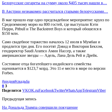
Белорусские сигареты на сумму около $405 тысяч нашли в…
В Австрии незнакомец рассчитался старыми белорусскими…
В мае прошло еще одно предсвадебное мероприятие: круиз по
Средиземному морю на 800 гостей, где выступали Кэти
Перри, Pitbull и The Backstreet Boys и который обошелся в
$150 млн.
Само свадебное торжество началось 12 июля в Мумбаи и
продлится три дня. Его посетят Дэвид и Виктория Бекхэм,
гендиректор Saudi Aramco Амин Нассер, а также
американские звезды — Адель, Лана Дель Рей и Дрейк.
Состояние отца богатейшего индийского семейства
оценивается в $123,7 млрд. Это 11-е место в мире по версии
Forbes.
#индия
#свадьба
0
3
Поделится
VK
OK.ru
Facebook
Twitter
WhatsApp
Telegram
Viber
Предыдущая запись
На Дональда Трампа совершили покушение