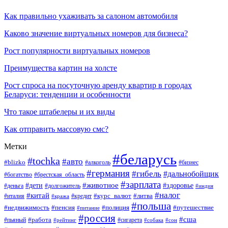
Как правильно ухаживать за салоном автомобиля
Каково значение виртуальных номеров для бизнеса?
Рост популярности виртуальных номеров
Преимущества картин на холсте
Рост спроса на посуточную аренду квартир в городах
Беларуси: тенденции и особенности
Что такое штабелеры и их виды
Как отправить массовую смс?
Метки
#беларусь
#tochka
#авто
#blizko
#бизнес
#алкоголь
#германия
#гибель
#дальнобойщик
#богатство
#брестская_область
#зарплата
#животное
#дети
#здоровье
#деньга
#долгожитель
#индия
#налог
#китай
#курс_валют
#литва
#италия
#кража
#кредит
#польша
#недвижимость
#пенсия
#полиция
#путешествие
#питание
#россия
#сша
#работа
#пьяный
#сигарета
#сон
#рейтинг
#собака