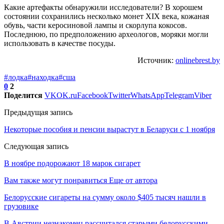
Какие артефакты обнаружили исследователи? В хорошем
состоянии сохранились несколько монет XIX века, кожаная
обувь, части керосиновой лампы и скорлупа кокосов.
Последнюю, по предположению археологов, моряки могли
использовать в качестве посуды.
Источник:
onlinebrest.by
#лодка
#находка
#сша
0
2
Поделится
VK
OK.ru
Facebook
Twitter
WhatsApp
Telegram
Viber
Предыдущая запись
Некоторые пособия и пенсии вырастут в Беларуси с 1 ноября
Следующая запись
В ноябре подорожают 18 марок сигарет
Вам также могут понравиться
Еще от автора
Белорусские сигареты на сумму около $405 тысяч нашли в
грузовике
В Австрии незнакомец рассчитался старыми белорусскими