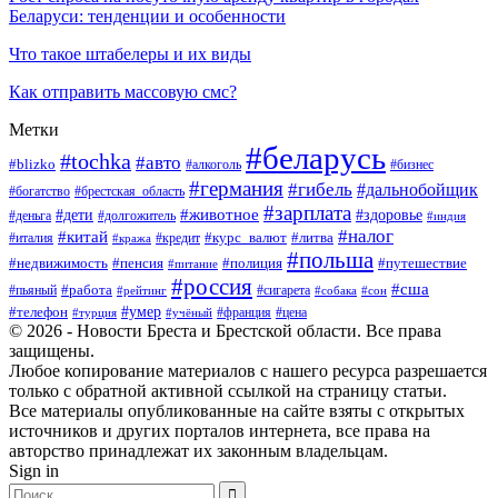
Беларуси: тенденции и особенности
Что такое штабелеры и их виды
Как отправить массовую смс?
Метки
#беларусь
#tochka
#авто
#blizko
#бизнес
#алкоголь
#германия
#гибель
#дальнобойщик
#богатство
#брестская_область
#зарплата
#животное
#дети
#здоровье
#деньга
#долгожитель
#индия
#налог
#китай
#курс_валют
#литва
#италия
#кража
#кредит
#польша
#недвижимость
#пенсия
#полиция
#путешествие
#питание
#россия
#сша
#работа
#пьяный
#сигарета
#сон
#рейтинг
#собака
#умер
#телефон
#франция
#цена
#турция
#учёный
© 2026 - Новости Бреста и Брестской области. Все права
защищены.
Любое копирование материалов с нашего ресурса разрешается
только с обратной активной ссылкой на страницу статьи.
Все материалы опубликованные на сайте взяты с открытых
источников и других порталов интернета, все права на
авторство принадлежат их законным владельцам.
Sign in