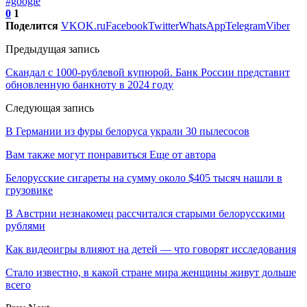
#google
0
1
Поделится
VK
OK.ru
Facebook
Twitter
WhatsApp
Telegram
Viber
Предыдущая запись
Скандал с 1000-рублевой купюрой. Банк России представит
обновленную банкноту в 2024 году
Следующая запись
В Германии из фуры белоруса украли 30 пылесосов
Вам также могут понравиться
Еще от автора
Белорусские сигареты на сумму около $405 тысяч нашли в
грузовике
В Австрии незнакомец рассчитался старыми белорусскими
рублями
Как видеоигры влияют на детей — что говорят исследования
Стало известно, в какой стране мира женщины живут дольше
всего