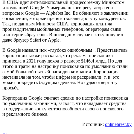
В США идет антимонопольный процесс между Минюстом
и компанией Google. У американского регулятора есть
вопросы к Google — Alphabet Inc. Ее обвиняют в заключении
соглашений, которые препятствовали доступу конкурентов.
Так, по данным Минюста США, корпорация платила
производителям мобильных телефонов, операторам связи
и интернет-браузеров. В последнем случае взятку получил
даже браузер Safari от Apple.
В Google назвали иск «глубоко ошибочным». Представитель
корпорации также рассказал, что реклама поисковика
принесла в 2021 году доход в размере $146,4 млрд. Но для
этого и траты на настройку поисковика по умолчанию стали
самой большой статьей расходов компании. Корпорация
настаивала на том, чтобы цифры не раскрывали, т. к. это
может повредить будущим сделкам. Но судья отверг эту
просьбу.
Корпорация Google считает сделки по настройке поисковика
по умолчанию законными, заявляя, что вкладывает средства
в поддержание конкурентоспособности своего поискового
и рекламного бизнеса.
Источник:
onlinebrest.by