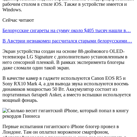
рабочим столом в стиле iOS. Также в устройстве имеется и
Windows.
Сейчас читают
Белорусские сигареты на сумму около $405 тысяч нашли в…
В Австрии незнакомец рассчитался старыми белорусскими…
Экран устройства создан на основе 88-дюймового OLED-
телевизора LG Signature с дополнительно установленным в
него сенсорной пленкой. В рамках эксперимента блогеры
даже сломали один такой экран.
В качестве камер в гаджете используются Canon EOS R5 и
Sony RX10 Mark 4, а для вывода звука используются восемь
динамиков мощностью 50 Вт. Аккумулятор состоит из
портативных батарей Anker, а вместо вспышки используется
мощный фонарь.
Первые испытания гигантского iPhone блогер провел в
Лондоне. Там он оплатил мороженое смартфоном,