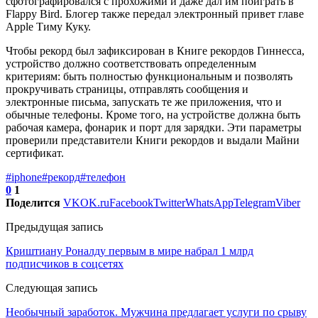
сфотографировался с прохожими и даже дал им поиграть в
Flappy Bird. Блогер также передал электронный привет главе
Apple Тиму Куку.
Чтобы рекорд был зафиксирован в Книге рекордов Гиннесса,
устройство должно соответствовать определенным
критериям: быть полностью функциональным и позволять
прокручивать страницы, отправлять сообщения и
электронные письма, запускать те же приложения, что и
обычные телефоны. Кроме того, на устройстве должна быть
рабочая камера, фонарик и порт для зарядки. Эти параметры
проверили представители Книги рекордов и выдали Майни
сертификат.
#iphone
#рекорд
#телефон
0
1
Поделится
VK
OK.ru
Facebook
Twitter
WhatsApp
Telegram
Viber
Предыдущая запись
Криштиану Роналду первым в мире набрал 1 млрд
подписчиков в соцсетях
Следующая запись
Необычный заработок. Мужчина предлагает услуги по срыву