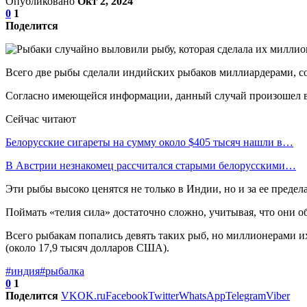
Опубликовано
Окт 2, 2024
0
1
Поделится
Всего две рыбы сделали индийских рыбаков миллиардерами, со
Согласно имеющейся информации, данный случай произошел в Б
Сейчас читают
Белорусские сигареты на сумму около $405 тысяч нашли в…
В Австрии незнакомец рассчитался старыми белорусскими…
Эти рыбы высоко ценятся не только в Индии, но и за ее преде
Поймать «телия сила» достаточно сложно, учитывая, что они 
Всего рыбакам попались девять таких рыб, но миллионерами и
(около 17,9 тысяч долларов США).
#индия
#рыбалка
0
1
Поделится
VK
OK.ru
Facebook
Twitter
WhatsApp
Telegram
Viber