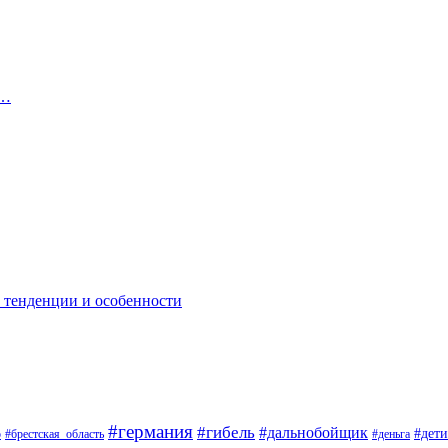
е…
: тенденции и особенности
#германия
#гибель
#дальнобойщик
#дети
о
#брестская_область
#деньга