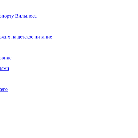
ропорту Вильнюса
хожих на детское питание
овике
лями
сего