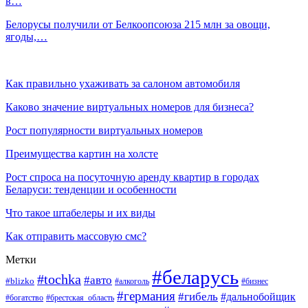
в…
Белорусы получили от Белкоопсоюза 215 млн за овощи,
ягоды,…
Как правильно ухаживать за салоном автомобиля
Каково значение виртуальных номеров для бизнеса?
Рост популярности виртуальных номеров
Преимущества картин на холсте
Рост спроса на посуточную аренду квартир в городах
Беларуси: тенденции и особенности
Что такое штабелеры и их виды
Как отправить массовую смс?
Метки
#беларусь
#tochka
#авто
#blizko
#бизнес
#алкоголь
#германия
#гибель
#дальнобойщик
#богатство
#брестская_область