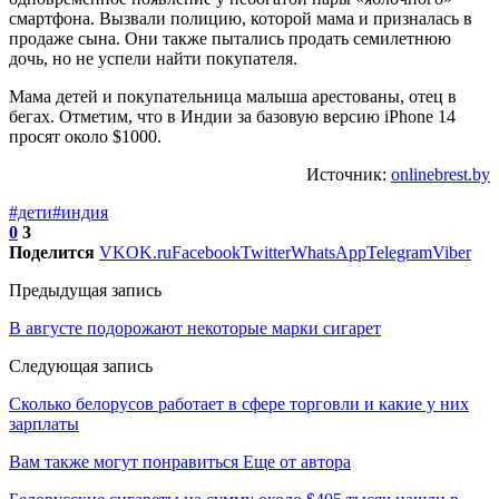
смартфона. Вызвали полицию, которой мама и призналась в
продаже сына. Они также пытались продать семилетнюю
дочь, но не успели найти покупателя.
Мама детей и покупательница малыша арестованы, отец в
бегах. Отметим, что в Индии за базовую версию iPhone 14
просят около $1000.
Источник:
onlinebrest.by
#дети
#индия
0
3
Поделится
VK
OK.ru
Facebook
Twitter
WhatsApp
Telegram
Viber
Предыдущая запись
В августе подорожают некоторые марки сигарет
Следующая запись
Сколько белорусов работает в сфере торговли и какие у них
зарплаты
Вам также могут понравиться
Еще от автора