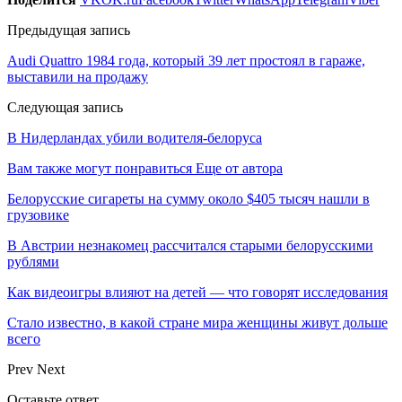
Предыдущая запись
Audi Quattro 1984 года, который 39 лет простоял в гараже,
выставили на продажу
Следующая запись
В Нидерландах убили водителя-белоруса
Вам также могут понравиться
Еще от автора
Белорусские сигареты на сумму около $405 тысяч нашли в
грузовике
В Австрии незнакомец рассчитался старыми белорусскими
рублями
Как видеоигры влияют на детей — что говорят исследования
Стало известно, в какой стране мира женщины живут дольше
всего
Prev
Next
Оставьте ответ