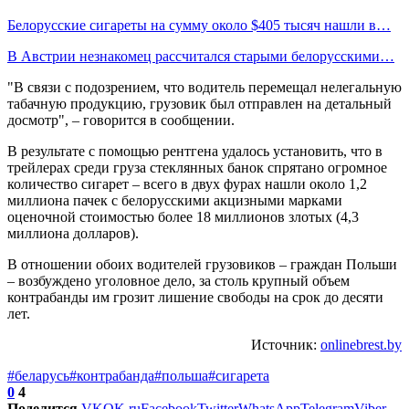
Белорусские сигареты на сумму около $405 тысяч нашли в…
В Австрии незнакомец рассчитался старыми белорусскими…
"В связи с подозрением, что водитель перемещал нелегальную
табачную продукцию, грузовик был отправлен на детальный
досмотр", – говорится в сообщении.
В результате с помощью рентгена удалось установить, что в
трейлерах среди груза стеклянных банок спрятано огромное
количество сигарет – всего в двух фурах нашли около 1,2
миллиона пачек с белорусскими акцизными марками
оценочной стоимостью более 18 миллионов злотых (4,3
миллиона долларов).
В отношении обоих водителей грузовиков – граждан Польши
– возбуждено уголовное дело, за столь крупный объем
контрабанды им грозит лишение свободы на срок до десяти
лет.
Источник:
onlinebrest.by
#беларусь
#контрабанда
#польша
#сигарета
0
4
Поделится
VK
OK.ru
Facebook
Twitter
WhatsApp
Telegram
Viber