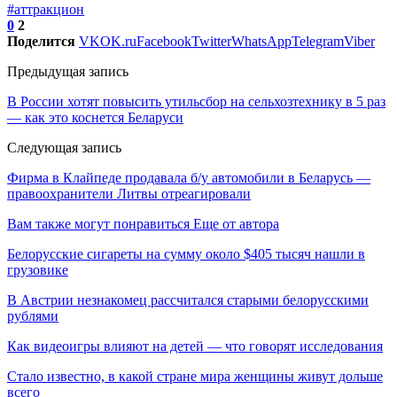
#аттракцион
0
2
Поделится
VK
OK.ru
Facebook
Twitter
WhatsApp
Telegram
Viber
Предыдущая запись
В России хотят повысить утильсбор на сельхозтехнику в 5 раз
— как это коснется Беларуси
Следующая запись
Фирма в Клайпеде продавала б/у автомобили в Беларусь —
правоохранители Литвы отреагировали
Вам также могут понравиться
Еще от автора
Белорусские сигареты на сумму около $405 тысяч нашли в
грузовике
В Австрии незнакомец рассчитался старыми белорусскими
рублями
Как видеоигры влияют на детей — что говорят исследования
Стало известно, в какой стране мира женщины живут дольше
всего