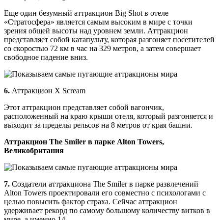
Еще один безумный аттракцион Big Shot в отеле
«Стратосфера» является самым высоким в мире с точки
зрения общей высоты над уровнем земли. Аттракцион
представляет собой катапульту, которая разгоняет посетителей
со скоростью 72 км в час на 329 метров, а затем совершает
свободное падение вниз.
6.
Аттракцион X Scream
Этот аттракцион представляет собой вагончик,
расположенный на краю крыши отеля, который разгоняется и
выходит за пределы рельсов на 8 метров от края башни.
Аттракцион The Smiler в парке Alton Towers,
Великобритания
7.
Создатели аттракциона The Smiler в парке развлечений
Alton Towers проектировали его совместно с психологами с
целью повысить фактор страха. Сейчас аттракцион
удерживает рекорд по самому большому количеству витков в
мире, а именно 14.