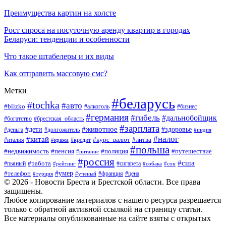
Преимущества картин на холсте
Рост спроса на посуточную аренду квартир в городах
Беларуси: тенденции и особенности
Что такое штабелеры и их виды
Как отправить массовую смс?
Метки
#беларусь
#tochka
#авто
#blizko
#бизнес
#алкоголь
#германия
#гибель
#дальнобойщик
#богатство
#брестская_область
#зарплата
#животное
#дети
#здоровье
#деньга
#долгожитель
#индия
#налог
#китай
#курс_валют
#литва
#италия
#кража
#кредит
#польша
#недвижимость
#пенсия
#полиция
#путешествие
#питание
#россия
#сша
#работа
#пьяный
#сигарета
#сон
#рейтинг
#собака
#умер
#телефон
#франция
#цена
#турция
#учёный
© 2026 - Новости Бреста и Брестской области. Все права
защищены.
Любое копирование материалов с нашего ресурса разрешается
только с обратной активной ссылкой на страницу статьи.
Все материалы опубликованные на сайте взяты с открытых