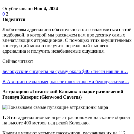
Опубликовано
Ноя 4, 2024
0
2
Поделится
Любителям адреналина обязательно стоит ознакомиться с этой
подборкой, в которой мы расскажем вам про десятку самых
впечатляющих аттракционов. С помощью этих внушительных
конструкций можно получить нереальный выплеск
адреналина и получить незабываемые ощущения.
Сейчас читают
Белорусские сигареты на сумму около $405 тысяч нашли в…
В Австрии незнакомец рассчитался старыми белорусскими…
Аттракцион «Гигантский Каньон» в парке развлечений
Гленвуд Кавернс (Glenwood Caverns)
1.
Этот адреналиновый агрегат расположен на склоне обрыва
на высоте 400 метров над рекой Колорадо.
Качели вмещают четырех пассажиров, раскачивая их на 112