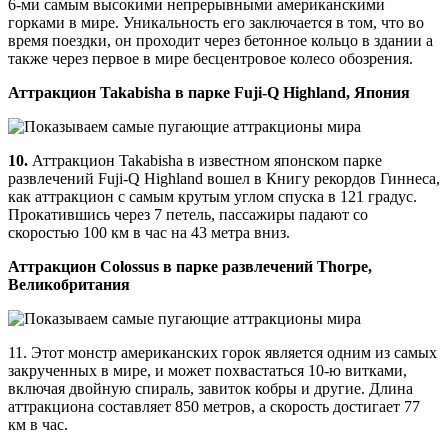
6-ми самым высокими непрерывными американскими
горками в мире. Уникальность его заключается в том, что во
время поездки, он проходит через бетонное кольцо в здании а
также через первое в мире бесцентровое колесо обозрения.
Аттракцион Takabisha в парке Fuji-Q Highland, Япония
10.
Аттракцион Takabisha в известном японском парке
развлечений Fuji-Q Highland вошел в Книгу рекордов Гиннеса,
как аттракцион с самым крутым углом спуска в 121 градус.
Прокатившись через 7 петель, пассажиры падают со
скоростью 100 км в час на 43 метра вниз.
Аттракцион Colossus в парке развлечений Thorpe,
Великобритания
11. Этот монстр американских горок является одним из самых
закрученных в мире, и может похвастаться 10-ю витками,
включая двойную спираль, завиток кобры и другие. Длина
аттракциона составляет 850 метров, а скорость достигает 77
км в час.