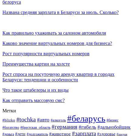
белоруса
Названа средняя зарплата в Беларуси за июль. Сколько?
Как правильно ухаживать за салоном автомобиля
Каково значение виртуальных номеров для бизнеса?
Рост популярности виртуальных номеров
Преимущества картин на холсте
Рост спроса на посуточную аренду квартир в городах
Беларуси: тенденции и особенности
Что такое штабелеры и их виды
Как отправить массовую смс?
Метки
#беларусь
#tochka
#авто
#blizko
#бизнес
#алкоголь
#германия
#гибель
#дальнобойщик
#богатство
#брестская_область
#зарплата
#животное
#дети
#здоровье
#деньга
#долгожитель
#индия