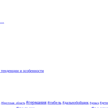
 в…
: тенденции и особенности
#германия
#гибель
#дальнобойщик
#дети
о
#брестская_область
#деньга