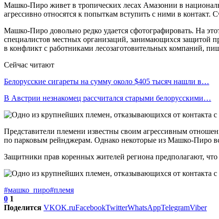
Машко-Пиро живет в тропических лесах Амазонии в националь
агрессивно относятся к попыткам вступить с ними в контакт. С
Машко-Пиро довольно редко удается сфотографировать. На это
специалистов местных организаций, занимающихся защитой пра
в конфликт с работниками лесозаготовительных компаний, пиш
Сейчас читают
Белорусские сигареты на сумму около $405 тысяч нашли в…
В Австрии незнакомец рассчитался старыми белорусскими…
Представители племени известны своим агрессивным отношени
по парковым рейнджерам. Однако некоторые из Машко-Пиро вс
Защитники прав коренных жителей региона предполагают, что
#машко_пиро
#племя
0
1
Поделится
VK
OK.ru
Facebook
Twitter
WhatsApp
Telegram
Viber