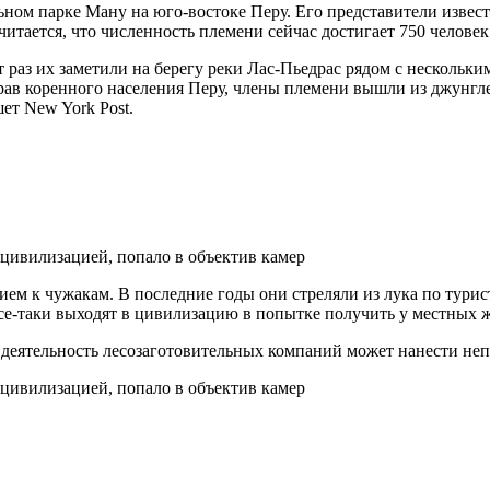
ном парке Ману на юго-востоке Перу. Его представители извест
читается, что численность племени сейчас достигает 750 человек
т раз их заметили на берегу реки Лас-Пьедрас рядом с несколь
в коренного населения Перу, члены племени вышли из джунглей
ет New York Post.
ем к чужакам. В последние годы они стреляли из лука по тури
е-таки выходят в цивилизацию в попытке получить у местных ж
 деятельность лесозаготовительных компаний может нанести н