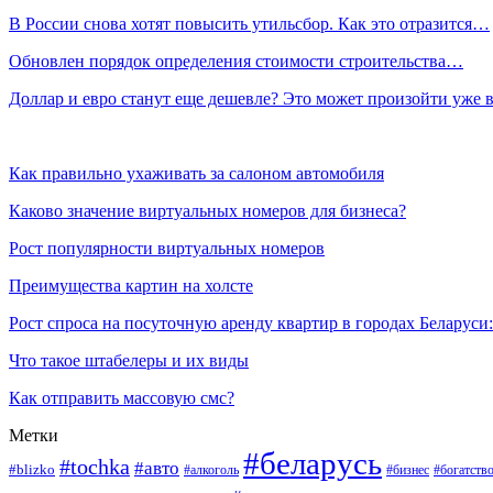
В России снова хотят повысить утильсбор. Как это отразится…
Обновлен порядок определения стоимости строительства…
Доллар и евро станут еще дешевле? Это может произойти уже
Как правильно ухаживать за салоном автомобиля
Каково значение виртуальных номеров для бизнеса?
Рост популярности виртуальных номеров
Преимущества картин на холсте
Рост спроса на посуточную аренду квартир в городах Беларуси
Что такое штабелеры и их виды
Как отправить массовую смс?
Метки
#беларусь
#tochka
#авто
#blizko
#бизнес
#богатств
#алкоголь