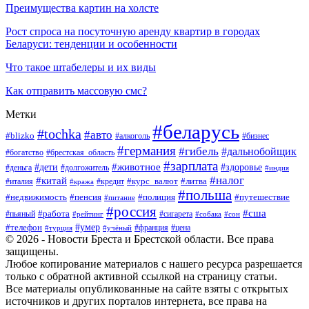
Преимущества картин на холсте
Рост спроса на посуточную аренду квартир в городах
Беларуси: тенденции и особенности
Что такое штабелеры и их виды
Как отправить массовую смс?
Метки
#беларусь
#tochka
#авто
#blizko
#бизнес
#алкоголь
#германия
#гибель
#дальнобойщик
#богатство
#брестская_область
#зарплата
#животное
#дети
#здоровье
#деньга
#долгожитель
#индия
#налог
#китай
#курс_валют
#литва
#италия
#кража
#кредит
#польша
#недвижимость
#пенсия
#полиция
#путешествие
#питание
#россия
#сша
#работа
#пьяный
#сигарета
#сон
#рейтинг
#собака
#умер
#телефон
#франция
#цена
#турция
#учёный
© 2026 - Новости Бреста и Брестской области. Все права
защищены.
Любое копирование материалов с нашего ресурса разрешается
только с обратной активной ссылкой на страницу статьи.
Все материалы опубликованные на сайте взяты с открытых
источников и других порталов интернета, все права на