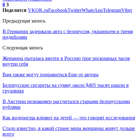
0
3
Поделится
VK
OK.ru
Facebook
Twitter
WhatsApp
Telegram
Viber
Предыдущая запись
В Германии задержали авто с белорусом, украинцем и тремя
индийцами
Следующая запись
Женщина пыталась ввезти в Россию трое роскошных часов
внутри себя
Вам также могут понравиться
Еще от автора
Белорусские сигареты на сумму около $405 тысяч нашли в
грузовике
В Австрии незнакомец рассчитался старыми белорусскими
рублями
Как видеоигры влияют на детей — что говорят исследования
Стало известно, в какой стране мира женщины живут дольше
всего