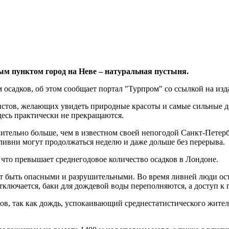
ным пунктом город на Неве – натуральная пустыня.
осадков, об этом сообщает портал "Турпром" со ссылкой на издан
истов, желающих увидеть природные красоты и самые сильные д
десь практически не прекращаются.
чительно больше, чем в известном своей непогодой Санкт-Петербу
ливни могут продолжаться неделю и даже дольше без перерыва.
, что превышает среднегодовое количество осадков в Лондоне.
 быть опасными и разрушительными. Во время ливней люди остаю
ключается, баки для дождевой воды переполняются, а доступ к 
ов, так как дождь, успокаивающий среднестатистического жител