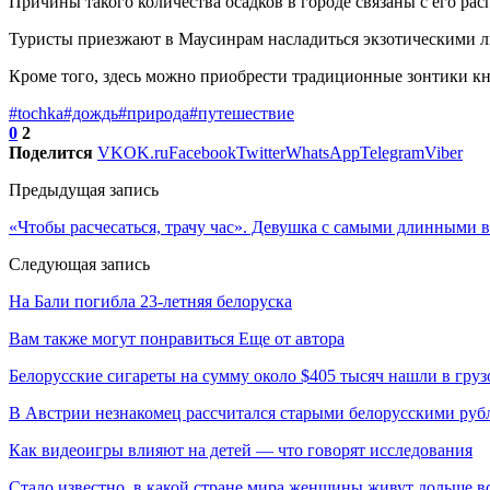
Причины такого количества осадков в городе связаны с его рас
Туристы приезжают в Маусинрам насладиться экзотическими л
Кроме того, здесь можно приобрести традиционные зонтики к
#tochka
#дождь
#природа
#путешествие
0
2
Поделится
VK
OK.ru
Facebook
Twitter
WhatsApp
Telegram
Viber
Предыдущая запись
«Чтобы расчесаться, трачу час». Девушка с самыми длинными 
Следующая запись
На Бали погибла 23-летняя белоруска
Вам также могут понравиться
Еще от автора
Белорусские сигареты на сумму около $405 тысяч нашли в груз
В Австрии незнакомец рассчитался старыми белорусскими руб
Как видеоигры влияют на детей — что говорят исследования
Стало известно, в какой стране мира женщины живут дольше в