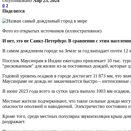
Опубликовано
Апр 25, 2024
0
2
Поделится
Фото из открытых источников (иллюстративное)
И нет, это не Санкт-Петербург. В сравнении с этим населен
В самом дождливом городе на Земле за год выпадает почти 12 м 
Поселок Маусинрам в Индии ежегодно привлекает 10 тыс. тур
"рискованным" для жизни из-за постоянных дождей, которые з
Годовой уровень осадков в городе достигает 11 873 мм, что зна
Маусинраме не дождь не заканчивается быстро – интенсивные 
В июне 2023 года всего за сутки здесь выпало 1003 мм осадков
Местные жители подчеркивают, что такие сильные дожди могут
опасности оползней и наводнений. Электричество постоянно от
Кроме того, среди местных популярна звукоизоляция крыш дом
раздражает.