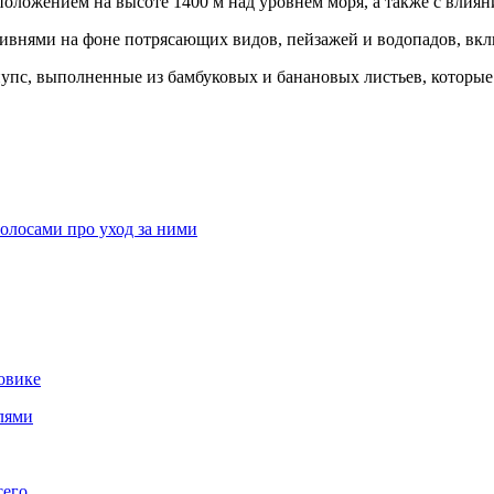
положением на высоте 1400 м над уровнем моря, а также с влиян
ивнями на фоне потрясающих видов, пейзажей и водопадов, вкл
нупс, выполненные из бамбуковых и банановых листьев, которы
волосами про уход за ними
овике
лями
сего