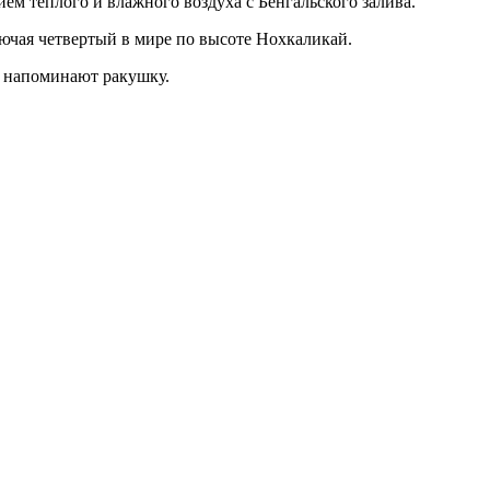
ием теплого и влажного воздуха с Бенгальского залива.
ючая четвертый в мире по высоте Нохкаликай.
е напоминают ракушку.