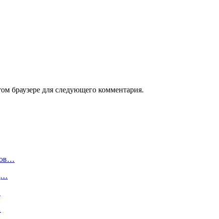
том браузере для следующего комментария.
нов…
од…
…
…