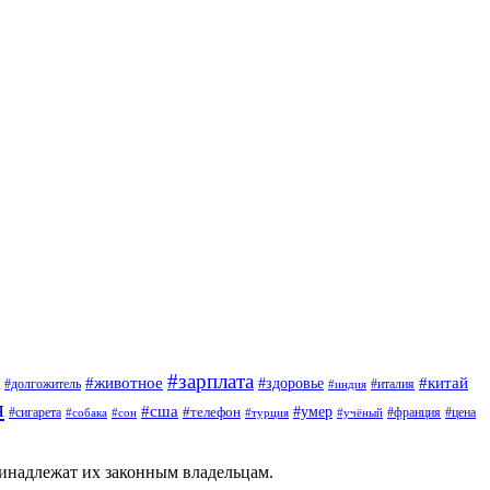
#зарплата
#животное
#китай
#здоровье
#италия
#долгожитель
#индия
я
#сша
#умер
#сигарета
#телефон
#франция
#цена
#сон
#турция
#учёный
#собака
ринадлежат их законным владельцам.