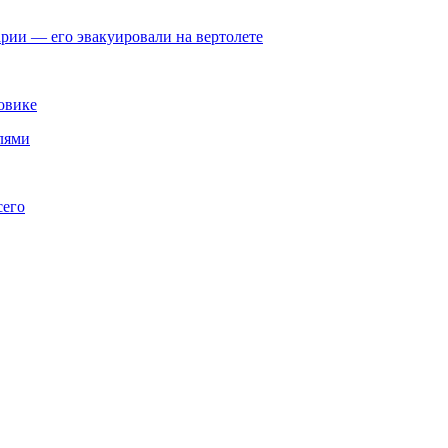
арии — его эвакуировали на вертолете
овике
лями
сего