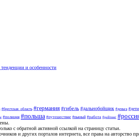
: тенденции и особенности
#германия
#гибель
#дальнобойщик
#дети
о
#брестская_область
#деньга
#росси
#польша
#полиция
#путешествие
#работа
#пьяный
е
#рейтинг
щены.
олько с обратной активной ссылкой на страницу статьи.
чников и других порталов интернета, все права на авторство п