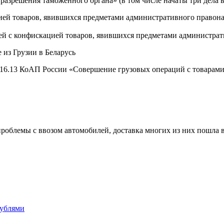
 разрешения таможенного органа» (в том числе начаты три дела 
цией товаров, явившихся предметами административного правона
лей с конфискацией товаров, явившихся предметами администрат
ст. 16.13 КоАП России «Совершение грузовых операций с товара
роблемы с ввозом автомобилей, доставка многих из них пошла в 
рублями