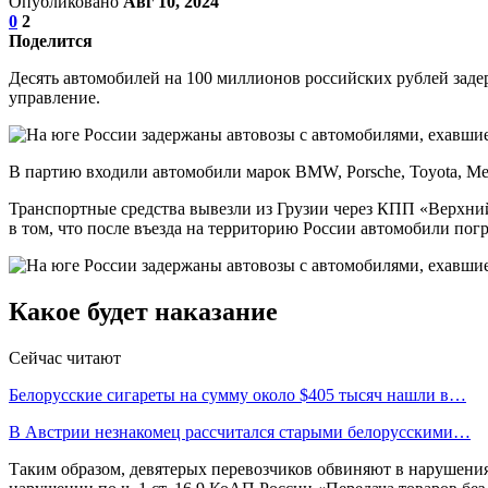
Опубликовано
Авг 10, 2024
0
2
Поделится
Десять автомобилей на 100 миллионов российских рублей зад
управление.
В партию входили автомобили марок BMW, Porsche, Toyota, Mer
Транспортные средства вывезли из Грузии через КПП «Верхний
в том, что после въезда на территорию России автомобили пог
Какое будет наказание
Сейчас читают
Белорусские сигареты на сумму около $405 тысяч нашли в…
В Австрии незнакомец рассчитался старыми белорусскими…
Таким образом, девятерых перевозчиков обвиняют в нарушени