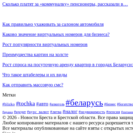
Сколько платят за «коммуналку» пенсионеры, рассказали в…
Как правильно ухаживать за салоном автомобиля
Каково значение виртуальных номеров для бизнеса?
Рост популярности виртуальных номеров
Преимущества картин на холсте
Рост спроса на посуточную аренду квартир в городах Беларуси
Что такое штабелеры и их виды
Как отправить массовую смс?
Метки
#беларусь
#tochka
#авто
#blizko
#бизнес
#богатств
#алкоголь
#налог
#курс_валют
#литва
#недвижимость
#пенсия
#кража
#кредит
#питани
© 2026 - Новости Бреста и Брестской области. Все права защи
Любое копирование материалов с нашего ресурса разрешается т
Все материалы опубликованные на сайте взяты с открытых исто