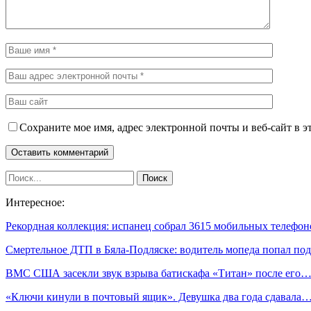
Сохраните мое имя, адрес электронной почты и веб-сайт в э
Интересное:
Рекордная коллекция: испанец собрал 3615 мобильных телефо
Смертельное ДТП в Бяла-Подляске: водитель мопеда попал п
ВМС США засекли звук взрыва батискафа «Титан» после его
«Ключи кинули в почтовый ящик». Девушка два года сдавала