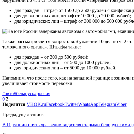
нарушении по ч. 1 ст. 16.9 КоАП России «Передача товаров без
для граждан – штраф от 1500 до 2500 рублей с конфиска
для должностных лиц штраф от 10 000 до 20 000 рублей;
для юридических лиц – штраф от 300 000 до 500 000 руб
Также рассматривается вопрос о возбуждении 10 дел по ч. 2 
таможенного органа». Штрафы такие:
для граждан – от 300 до 500 рублей;
для должностных лиц – от 500 до 1000 рублей;
для юридических лиц – от 5000 до 10 000 рублей.
Напомним, что после того, как на западной границе возникли п
увеличивает стоимость перевозки.
#авто
#беларусь
#россия
0
2
Поделится
VK
OK.ru
Facebook
Twitter
WhatsApp
Telegram
Viber
Предыдущая запись
В Германии опять «развели» водителя старыми белорусскими 