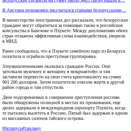
Белорусские сигареты на сумму около $405 тысяч нашли в…
В Австрии незнакомец рассчитался старыми белорусскими…
В министерстве иностранных дел рассказали, что белорусские
граждане могут обратиться за помощью также в российские
консульства в Бангкоке и Пхукете. Между дипломатами обеих
стран отлажена эффективная схема взаимодействия, уверили
в МИД.
Ранее сообщалось, что в Пхукете семейную пару из Беларуси
похитила и ограбила преступная группировка.
Злоумышленниками оказались граждане России. Они
затолкали мужчину и женщину в микроавтобус и там
заставили перевести на свои счета криптовалюту на сумму
901 200 долларов. Затем похитители отвезли жертв в другой
район города и там отпустили.
Двое подозреваемых в совершении преступления россиян
были обнаружены полицией в местах их проживания, еще
двоих задержали в международном аэропорту Пхукета, когда
те пытались вылететь в Россию. Пятый был задержан в одном
из массажных салонов тайского острова.
#беларусь
#таиланд