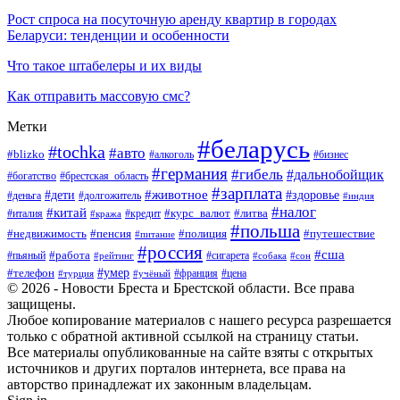
Рост спроса на посуточную аренду квартир в городах
Беларуси: тенденции и особенности
Что такое штабелеры и их виды
Как отправить массовую смс?
Метки
#беларусь
#tochka
#авто
#blizko
#бизнес
#алкоголь
#германия
#гибель
#дальнобойщик
#богатство
#брестская_область
#зарплата
#животное
#дети
#здоровье
#деньга
#долгожитель
#индия
#налог
#китай
#курс_валют
#литва
#италия
#кража
#кредит
#польша
#недвижимость
#пенсия
#полиция
#путешествие
#питание
#россия
#сша
#работа
#пьяный
#сигарета
#сон
#рейтинг
#собака
#умер
#телефон
#франция
#цена
#турция
#учёный
© 2026 - Новости Бреста и Брестской области. Все права
защищены.
Любое копирование материалов с нашего ресурса разрешается
только с обратной активной ссылкой на страницу статьи.
Все материалы опубликованные на сайте взяты с открытых
источников и других порталов интернета, все права на
авторство принадлежат их законным владельцам.