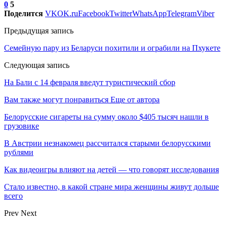
0
5
Поделится
VK
OK.ru
Facebook
Twitter
WhatsApp
Telegram
Viber
Предыдущая запись
Семейную пару из Беларуси похитили и ограбили на Пхукете
Следующая запись
На Бали с 14 февраля введут туристический сбор
Вам также могут понравиться
Еще от автора
Белорусские сигареты на сумму около $405 тысяч нашли в
грузовике
В Австрии незнакомец рассчитался старыми белорусскими
рублями
Как видеоигры влияют на детей — что говорят исследования
Стало известно, в какой стране мира женщины живут дольше
всего
Prev
Next