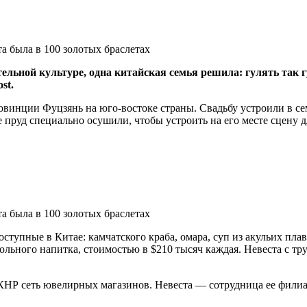
льной культуре, одна китайская семья решила: гулять так г
st.
ровинции Фуцзянь на юго-востоке страны. Свадьбу устроили в 
пруд специально осушили, чтобы устроить на его месте сцену 
ступные в Китае: камчатского краба, омара, суп из акульих пла
ольного напитка, стоимостью в $210 тысяч каждая. Невеста с тр
НР сеть ювелирных магазинов. Невеста — сотрудница ее филиал