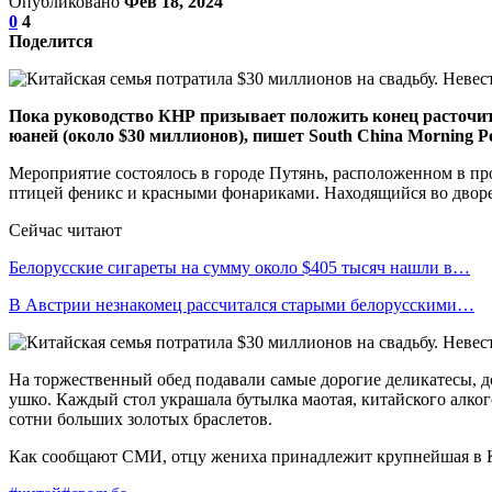
Опубликовано
Фев 18, 2024
0
4
Поделится
Пока руководство КНР призывает положить конец расточите
юаней (около $30 миллионов), пишет South China Morning Po
Мероприятие состоялось в городе Путянь, расположенном в п
птицей феникс и красными фонариками. Находящийся во дворе 
Сейчас читают
Белорусские сигареты на сумму около $405 тысяч нашли в…
В Австрии незнакомец рассчитался старыми белорусскими…
На торжественный обед подавали самые дорогие деликатесы, до
ушко. Каждый стол украшала бутылка маотая, китайского алког
сотни больших золотых браслетов.
Как сообщают СМИ, отцу жениха принадлежит крупнейшая в К