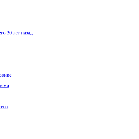
го 30 лет назад
овике
лями
сего