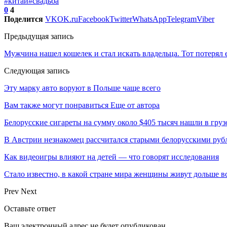
#китай
#свадьба
0
4
Поделится
VK
OK.ru
Facebook
Twitter
WhatsApp
Telegram
Viber
Предыдущая запись
Мужчина нашел кошелек и стал искать владельца. Тот потерял е
Следующая запись
Эту марку авто воруют в Польше чаще всего
Вам также могут понравиться
Еще от автора
Белорусские сигареты на сумму около $405 тысяч нашли в груз
В Австрии незнакомец рассчитался старыми белорусскими руб
Как видеоигры влияют на детей — что говорят исследования
Стало известно, в какой стране мира женщины живут дольше в
Prev
Next
Оставьте ответ
Ваш электронный адрес не будет опубликован.