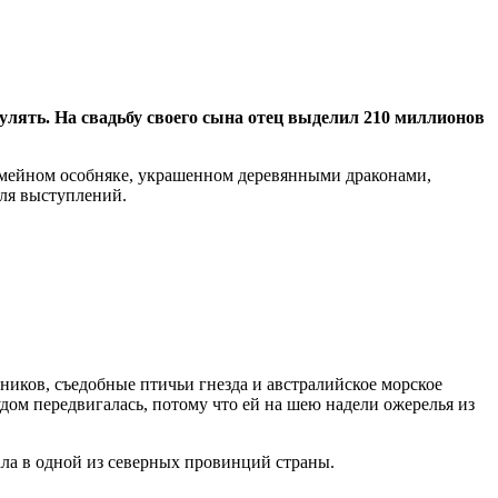
улять. На свадьбу своего сына отец выделил 210 миллионов
семейном особняке, украшенном деревянными драконами,
для выступлений.
вников, съедобные птичьи гнезда и австралийское морское
удом передвигалась, потому что ей на шею надели ожерелья из
а в одной из северных провинций страны.