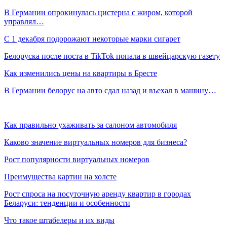
В Германии опрокинулась цистерна с жиром, которой
управлял…
С 1 декабря подорожают некоторые марки сигарет
Белоруска после поста в TikTok попала в швейцарскую газету
Как изменились цены на квартиры в Бресте
В Германии белорус на авто сдал назад и въехал в машину…
Как правильно ухаживать за салоном автомобиля
Каково значение виртуальных номеров для бизнеса?
Рост популярности виртуальных номеров
Преимущества картин на холсте
Рост спроса на посуточную аренду квартир в городах
Беларуси: тенденции и особенности
Что такое штабелеры и их виды