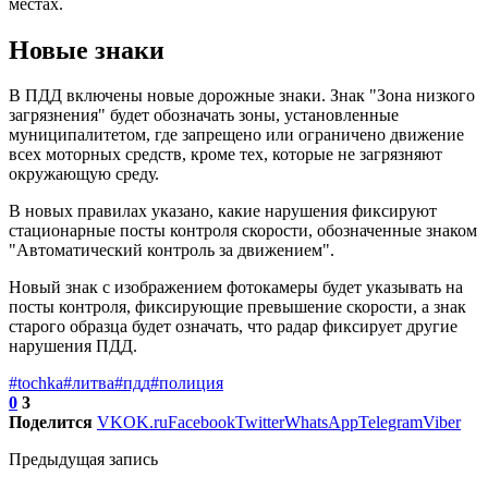
местах.
Новые знаки
В ПДД включены новые дорожные знаки. Знак "Зона низкого
загрязнения" будет обозначать зоны, установленные
муниципалитетом, где запрещено или ограничено движение
всех моторных средств, кроме тех, которые не загрязняют
окружающую среду.
В новых правилах указано, какие нарушения фиксируют
стационарные посты контроля скорости, обозначенные знаком
"Автоматический контроль за движением".
Новый знак с изображением фотокамеры будет указывать на
посты контроля, фиксирующие превышение скорости, а знак
старого образца будет означать, что радар фиксирует другие
нарушения ПДД.
#tochka
#литва
#пдд
#полиция
0
3
Поделится
VK
OK.ru
Facebook
Twitter
WhatsApp
Telegram
Viber
Предыдущая запись